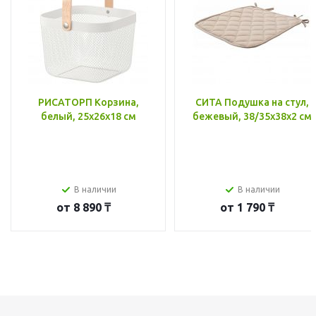
РИСАТОРП Корзина,
СИТА Подушка на стул,
белый, 25x26x18 см
бежевый, 38/35x38x2 см
В наличии
В наличии
от
8 890 ₸
от
1 790 ₸