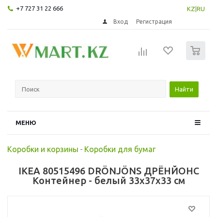
+7 727 31 22 666
KZ
|
RU
Вход
Регистрация
0
Найти
МЕНЮ
Коробки и корзины
-
Коробки для бумаг
IKEA 80515496 DRÖNJÖNS ДРЁНЙОНС
Контейнер - белый 33x37x33 см