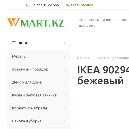
+7 727 31 22 666
Заказать звонок
Интернет магазин товаров
для дома
IKEA
Мебель
Ванная
-
Текстиль для ванн
IKEA 9029
Хранение и порядок
бежевый
Декор для дома
Кухни и бытовая техника
Кровати и матрасы
Стирка и уборка