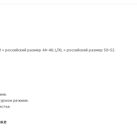
= российский размер 44–46; L/XL = российский размер 50–52.
ине.
турном режиме.
истке.
вке