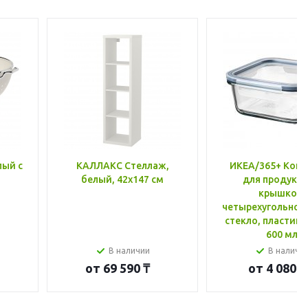
лый с
КАЛЛАКС Стеллаж,
ИКЕА/365+ Конт
белый, 42x147 см
для продукто
крышкой,
четырехугольной
стекло, пластик 
600 мл
В наличии
В наличи
от
69 590 ₸
от
4 080 ₸