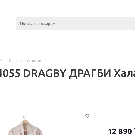
ой
-
Халаты и тапочки
4055 DRAGBY ДРАГБИ Хала
12 890