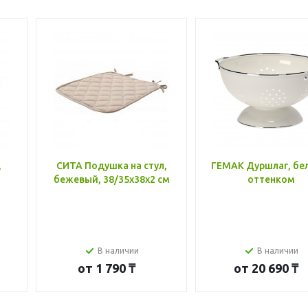
,
СИТА Подушка на стул,
ГЕМАК Дуршлаг, бе
бежевый, 38/35x38x2 см
оттенком
В наличии
В наличии
от
1 790 ₸
от
20 690 ₸