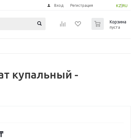
Вход
Регистрация
KZ
|
RU
0
Корзина
пуста
т купальный -
₸