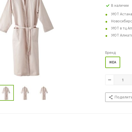
В наличии
УЮТ Астан
Новосибирс
УЮТ в тц А
УЮТ Алмат
Бренд
IKEA
Поделит