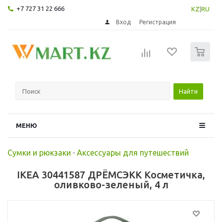
+7 727 31 22 666
KZ
|
RU
Вход
Регистрация
0
Найти
МЕНЮ
Сумки и рюкзаки
-
Аксессуары для путешествий
IKEA 30441587 ДРЁМСЭКК Косметичка,
оливково-зеленый, 4 л