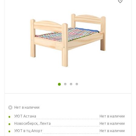
Нет в наличии
УЮТ Астана
Нет в наличии
Новосибирск, Лента
Нет в наличии
УЮТ в тц Апорт
Нет в наличии