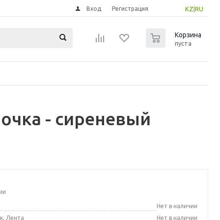
Вход
Регистрация
KZ
|
RU
0
Корзина
пуста
очка - сиреневый
ии
а
Нет в наличии
к, Лента
Нет в наличии