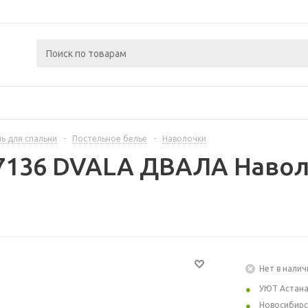
ь для спальни
-
Постельное белье
-
Наволочки
7136 DVALA ДВАЛА Навол
Нет в налич
УЮТ Астан
Новосибирс