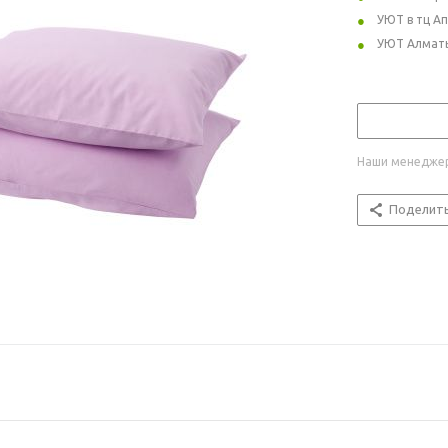
УЮТ в тц А
УЮТ Алмат
Наши менеджер
Поделит