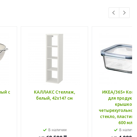
лый с
КАЛЛАКС Стеллаж,
ИКЕА/365+ Конт
белый, 42x147 см
для продукто
крышкой,
четырехугольной
стекло, пластик 
600 мл
В наличии
В наличи