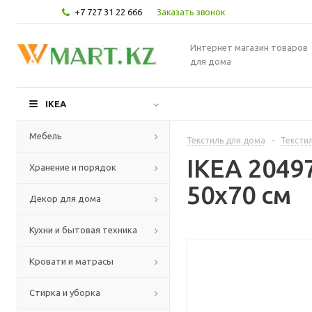
+7 727 31 22 666
Заказать звонок
Интернет магазин товаров
для дома
IKEA
Мебель
Текстиль для дома
-
Текстил
IKEA 2049
Хранение и порядок
50x70 см
Декор для дома
Кухни и бытовая техника
Кровати и матрасы
Стирка и уборка