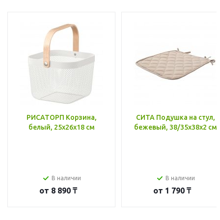
РИСАТОРП Корзина,
СИТА Подушка на стул,
белый, 25x26x18 см
бежевый, 38/35x38x2 см
В наличии
В наличии
от
8 890 ₸
от
1 790 ₸