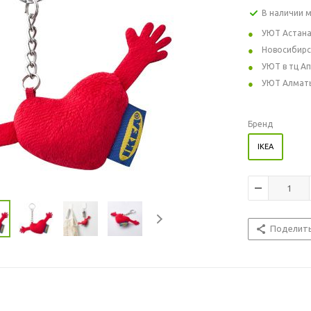
В наличии 
УЮТ Астан
Новосибирс
УЮТ в тц А
УЮТ Алмат
Бренд
IKEA
Поделит