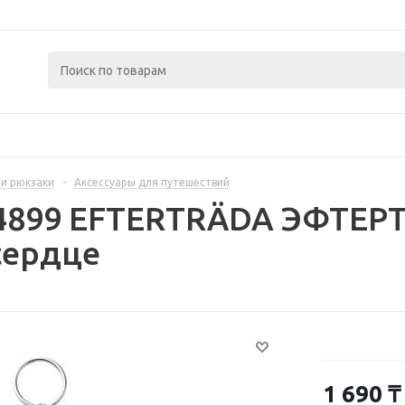
 и рюкзаки
-
Аксессуары для путешествий
14899 EFTERTRÄDA ЭФТЕР
сердце
1 690
₸