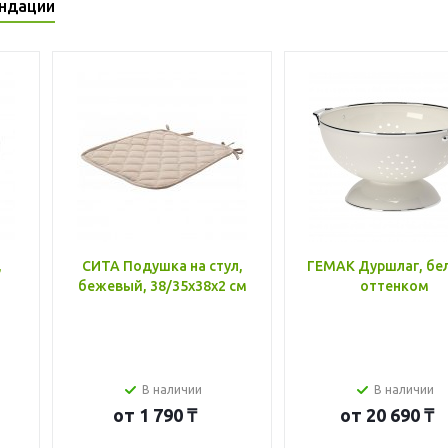
ндации
,
СИТА Подушка на стул,
ГЕМАК Дуршлаг, бе
бежевый, 38/35x38x2 см
оттенком
В наличии
В наличии
от
1 790 ₸
от
20 690 ₸