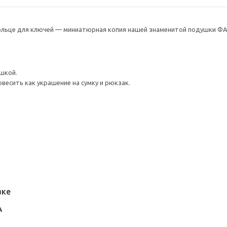
кольце для ключей — миниатюрная копия нашей знаменитой подушки Ф
ушкой.
весить как украшение на сумку и рюкзак.
вке
А