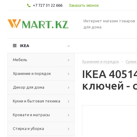
+7 727 31 22 666
Заказать звонок
Интернет магазин товаров
для дома
IKEA
Мебель
Хранение и порядок
-
Сумки
IKEA 405
Хранение и порядок
ключей - 
Декор для дома
Кухни и бытовая техника
Кровати и матрасы
Стирка и уборка