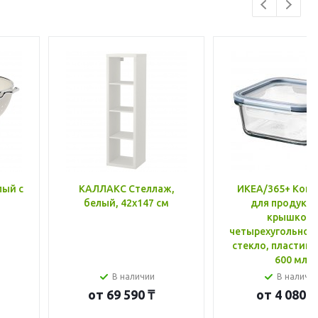
лый с
КАЛЛАКС Стеллаж,
ИКЕА/365+ Конт
белый, 42x147 см
для продукто
крышкой,
четырехугольной
стекло, пластик 
600 мл
В наличии
В наличи
от
69 590 ₸
от
4 080 ₸