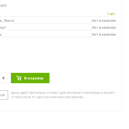
мало
а
1 шт.
к, Лента
Нет в наличии
порт
Нет в наличии
ы
Нет в наличии
В корзину
Цена действительна только для интернет-магазина и может
ься
отличаться от цен в розничных магазинах