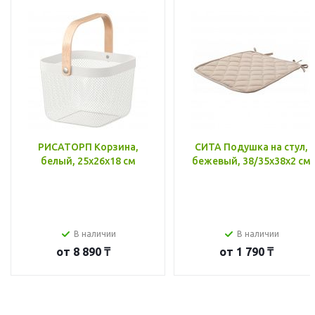
РИСАТОРП Корзина,
СИТА Подушка на стул,
белый, 25x26x18 см
бежевый, 38/35x38x2 см
В наличии
В наличии
от
8 890 ₸
от
1 790 ₸