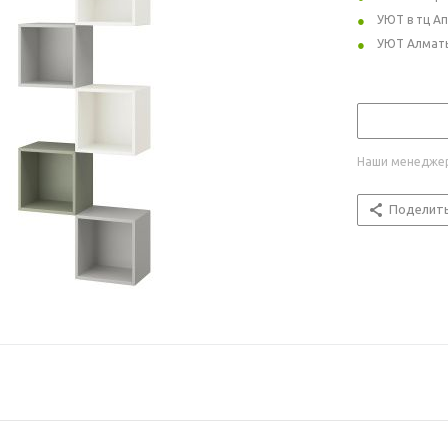
УЮТ в тц А
УЮТ Алмат
Наши менеджер
Поделит