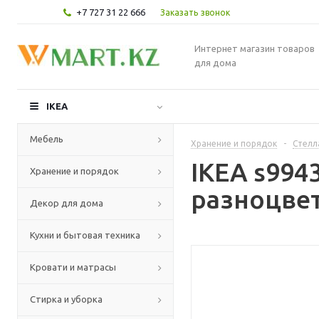
+7 727 31 22 666
Заказать звонок
Интернет магазин товаров
для дома
IKEA
Мебель
Хранение и порядок
-
Стелл
IKEA s994
Хранение и порядок
разноцве
Декор для дома
Кухни и бытовая техника
Кровати и матрасы
Стирка и уборка