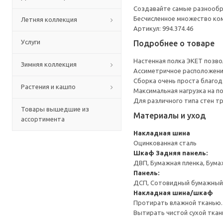
Создавайте самые разнообра
Бесчисленное множество ко
Летняя коллекция
Артикул: 994.374.46
Услуги
Подробнее о товаре
Настенная полка ЭКЕТ позво
Зимняя коллекция
Ассиметричное расположени
Сборка очень проста благо
Растения и кашпо
Максимальная нагрузка на п
Для различного типа стен т
Товары вышедшие из
Материалы и уход
ассортимента
Накладная шина
Оцинкованная сталь
Шкаф
Задняя панель:
ДВП, Бумажная пленка, Бума
Панель:
ДСП, Сотовидный бумажный н
Накладная шина/шкаф
Протирать влажной тканью.
Вытирать чистой сухой ткан