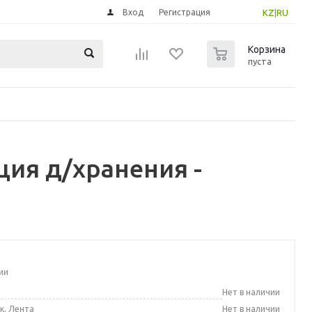
Вход
Регистрация
KZ
|
RU
0
Корзина
пуста
ция д/хранения -
ии
а
Нет в наличии
к, Лента
Нет в наличии