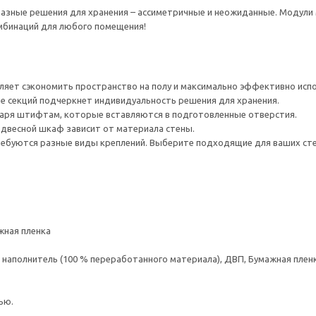
зные решения для хранения – ассиметричные и неожиданные. Модули м
мбинаций для любого помещения!
ляет сэкономить пространство на полу и максимально эффективно испо
е секций подчеркнет индивидуальность решения для хранения.
даря штифтам, которые вставляются в подготовленные отверстия.
одвесной шкаф зависит от материала стены.
ребуются разные виды креплений. Выберите подходящие для ваших стен 
жная пленка
аполнитель (100 % переработанного материала), ДВП, Бумажная пленк
ью.