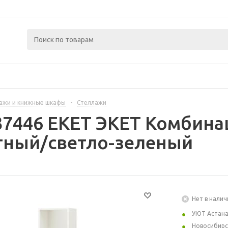
ажи и книжные шкафы
-
Стеллажи
37446 EKET ЭКЕТ Комбина
тный/светло-зеленый
Нет в налич
УЮТ Астан
Новосибирс