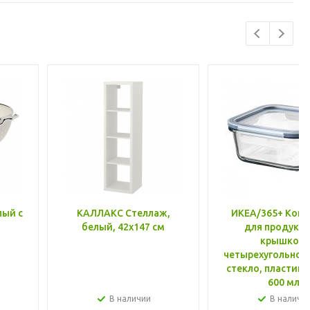
лый с
КАЛЛАКС Стеллаж,
ИКЕА/365+ Конт
белый, 42x147 см
для продукто
крышкой,
четырехугольной
стекло, пластик 
600 мл
В наличии
В наличи