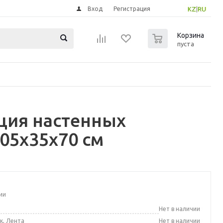
Вход
Регистрация
KZ
|
RU
0
Корзина
пуста
ция настенных
05x35x70 см
ии
а
Нет в наличии
к, Лента
Нет в наличии