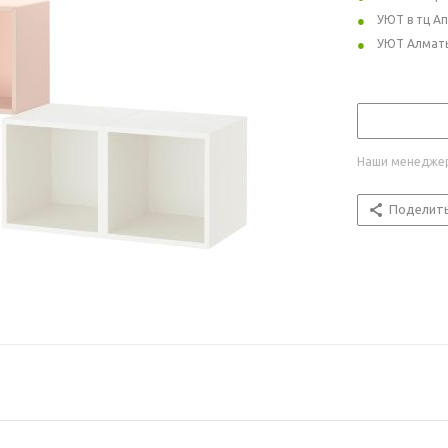
УЮТ в тц А
УЮТ Алмат
Наши менеджер
Поделит