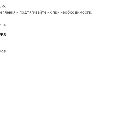
ью.
репления и подтягивайте их при необходимости.
ью.
вке
фов