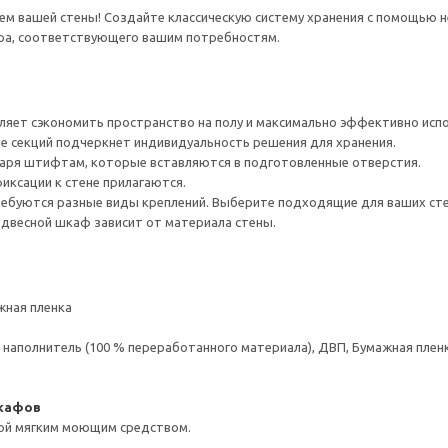
м вашей стены! Создайте классическую систему хранения с помощью н
ра, соответствующего вашим потребностям.
ляет сэкономить пространство на полу и максимально эффективно испо
е секций подчеркнет индивидуальность решения для хранения.
даря штифтам, которые вставляются в подготовленные отверстия.
ксации к стене прилагаются.
ребуются разные виды креплений. Выберите подходящие для ваших стен 
одвесной шкаф зависит от материала стены.
жная пленка
аполнитель (100 % переработанного материала), ДВП, Бумажная пленк
шкафов
ой мягким моющим средством.