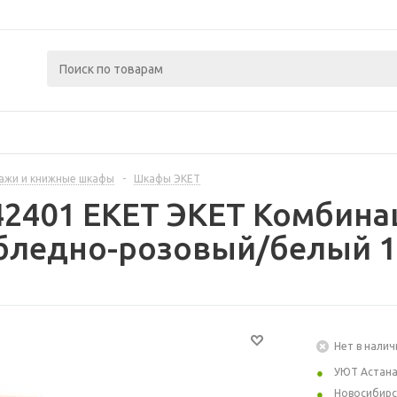
ажи и книжные шкафы
-
Шкафы ЭКЕТ
42401 EKET ЭКЕТ Комбина
бледно-розовый/белый 1
Нет в налич
УЮТ Астан
Новосибирс