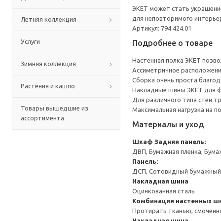
ЭКЕТ может стать украшение
для неповторимого интерье
Летняя коллекция
Артикул: 794.424.01
Услуги
Подробнее о товаре
Настенная полка ЭКЕТ позво
Зимняя коллекция
Ассиметричное расположени
Сборка очень проста благо
Растения и кашпо
Накладные шины ЭКЕТ для фи
Для различного типа стен т
Товары вышедшие из
Максимальная нагрузка на п
ассортимента
Материалы и уход
Шкаф
Задняя панель:
ДВП, Бумажная пленка, Бума
Панель:
ДСП, Сотовидный бумажный н
Накладная шина
Оцинкованная сталь
Комбинация настенных 
Протирать тканью, смоченн
Накладная шина