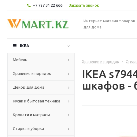
+7 727 31 22 666
Заказать звонок
Интернет магазин товаров
для дома
IKEA
Мебель
Хранение и порядок
-
Стелл
IKEA s794
Хранение и порядок
шкафов - 
Декор для дома
Кухни и бытовая техника
Кровати и матрасы
Стирка и уборка