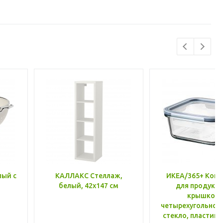
лый с
КАЛЛАКС Стеллаж,
ИКЕА/365+ Конт
белый, 42x147 см
для продукто
крышкой,
четырехугольной
стекло, пластик 