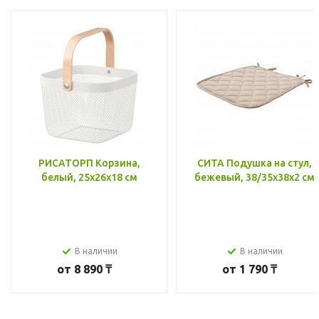
РИСАТОРП Корзина,
СИТА Подушка на стул,
белый, 25x26x18 см
бежевый, 38/35x38x2 см
В наличии
В наличии
от
8 890 ₸
от
1 790 ₸