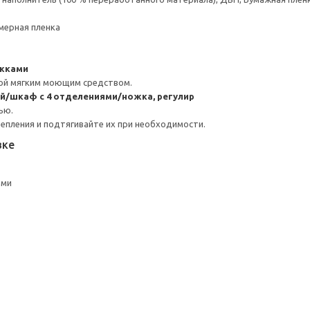
мерная пленка
ожками
ой мягким моющим средством.
ой/шкаф с 4 отделениями/ножка, регулир
ью.
репления и подтягивайте их при необходимости.
вке
ами