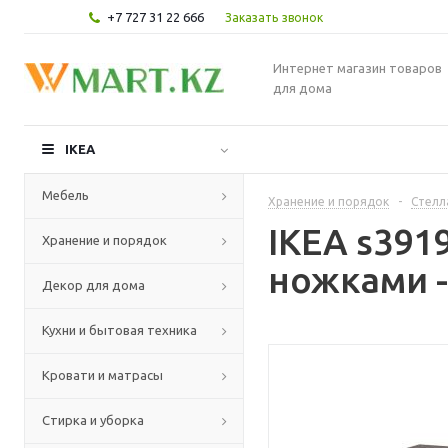
+7 727 31 22 666
Заказать звонок
Интернет магазин товаров
для дома
IKEA
Мебель
Хранение и порядок
-
Стелл
IKEA s391
Хранение и порядок
ножками -
Декор для дома
Кухни и бытовая техника
Кровати и матрасы
Стирка и уборка