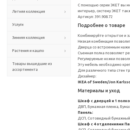
С помощью серии ЭКЕТ вы мо
интерьер, систему ЭКЕТ та
Летняя коллекция
Артикул: 391.908.72
Услуги
Подробнее о товаре
Комбинируйте открытое и за
Зимняя коллекция
Низкая комбинация позволит
Дверца со встроенным нажи
Растения и кашпо
Съемная полка позволяет ре
Регулируемые ножки позвол
Товары вышедшие из
Эту мебель необходимо креп
ассортимента
Для различного типа стен т
Дизайнер:
IKEA of Sweden/Jon Karlss
Материалы и уход
Шкаф с дверцей и 1 полк
ДВП, Бумажная пленка, Бума
Панель:
ДСП, Сотовидный бумажный н
Шкаф с 4 отделениями
Па
ДСП, Сотовидный бумажный н