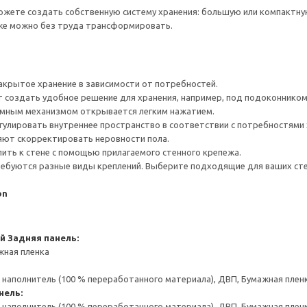
жете создать собственную систему хранения: большую или компактную,
кже можно без труда трансформировать.
крытое хранение в зависимости от потребностей.
 создать удобное решение для хранения, например, под подоконником
мным механизмом открывается легким нажатием.
гулировать внутреннее пространство в соответствии с потребностями 
яют скорректировать неровности пола.
ить к стене с помощью прилагаемого стенного крепежа.
ребуются разные виды креплений. Выберите подходящие для ваших стен 
on
ой
Задняя панель:
жная пленка
аполнитель (100 % переработанного материала), ДВП, Бумажная пленк
нель:
аполнитель (100 % переработанного материала), ДВП, Бумажная пленк