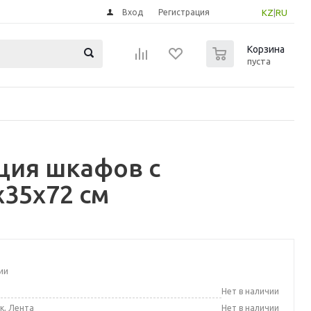
Вход
Регистрация
KZ
|
RU
0
Корзина
пуста
ция шкафов с
35x72 см
ии
а
Нет в наличии
к, Лента
Нет в наличии