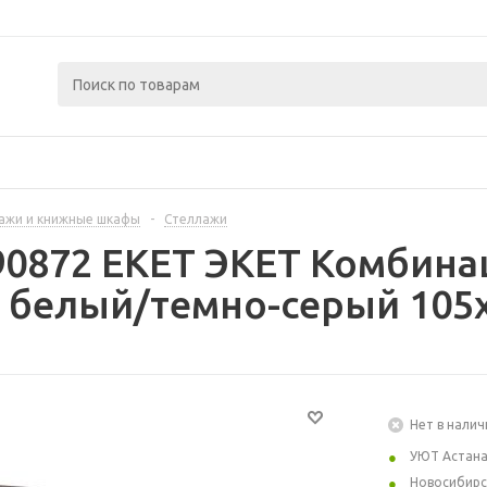
ажи и книжные шкафы
-
Стеллажи
90872 EKET ЭКЕТ Комбина
 белый/темно-серый 105x
Нет в налич
УЮТ Астан
Новосибирс