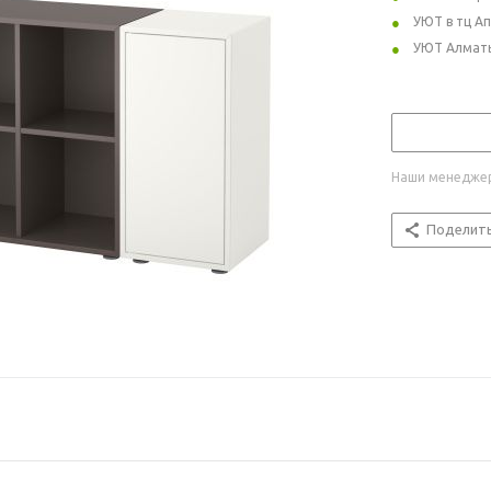
УЮТ в тц А
УЮТ Алмат
Наши менеджер
Поделит