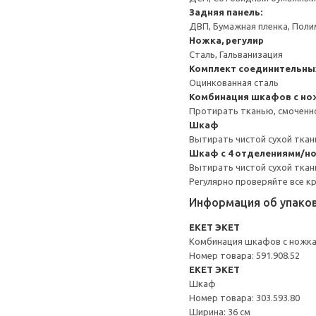
Задняя панель:
ДВП, Бумажная пленка, Поли
Ножка, регулир
Сталь, Гальванизация
Комплект соединительны
Оцинкованная сталь
Комбинация шкафов с н
Протирать тканью, смоченн
Шкаф
Вытирать чистой сухой ткан
Шкаф с 4 отделениями/но
Вытирать чистой сухой ткан
Регулярно проверяйте все к
Информация об упако
EKET ЭКЕТ
Комбинация шкафов с ножк
Номер товара: 591.908.52
EKET ЭКЕТ
Шкаф
Номер товара: 303.593.80
Ширина: 36 см