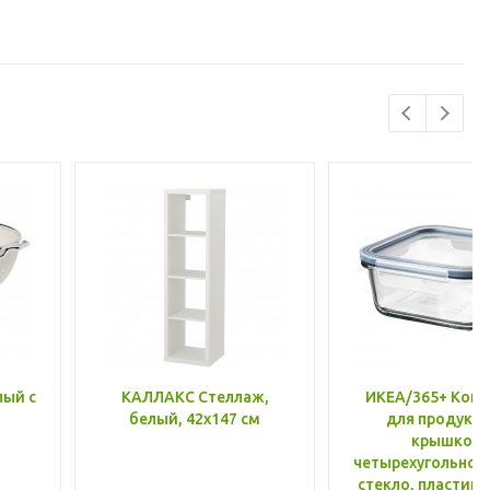
лый с
КАЛЛАКС Стеллаж,
ИКЕА/365+ Конт
белый, 42x147 см
для продукто
крышкой,
четырехугольной
стекло, пластик 