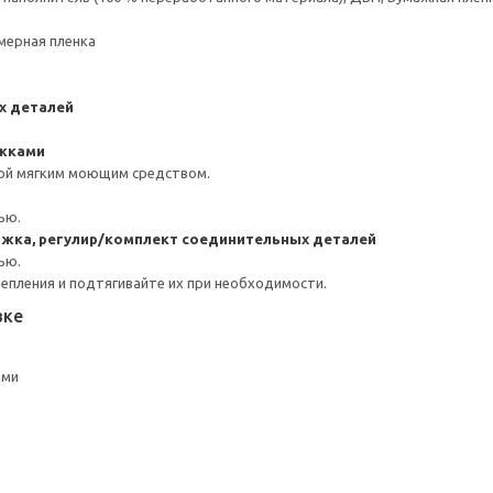
мерная пленка
х деталей
ожками
ой мягким моющим средством.
ью.
жка, регулир/комплект соединительных деталей
ью.
репления и подтягивайте их при необходимости.
вке
ами