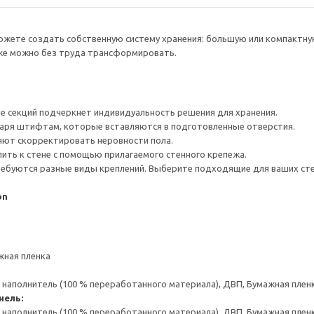
жете создать собственную систему хранения: большую или компактную,
кже можно без труда трансформировать.
е секций подчеркнет индивидуальность решения для хранения.
даря штифтам, которые вставляются в подготовленные отверстия.
яют скорректировать неровности пола.
ить к стене с помощью прилагаемого стенного крепежа.
ребуются разные виды креплений. Выберите подходящие для ваших стен 
on
жная пленка
аполнитель (100 % переработанного материала), ДВП, Бумажная пленк
нель:
аполнитель (100 % переработанного материала), ДВП, Бумажная пленк