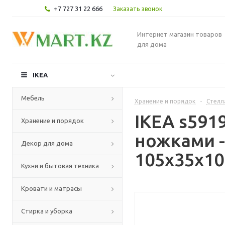
+7 727 31 22 666
Заказать звонок
Интернет магазин товаров
для дома
IKEA
Мебель
Хранение и порядок
-
Стелл
IKEA s591
Хранение и порядок
ножками 
Декор для дома
105x35x10
Кухни и бытовая техника
Кровати и матрасы
Стирка и уборка