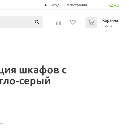
Вход
Регистрация
KZ
|
RU
0
Корзина
пуста
ция шкафов с
тло-серый
ии