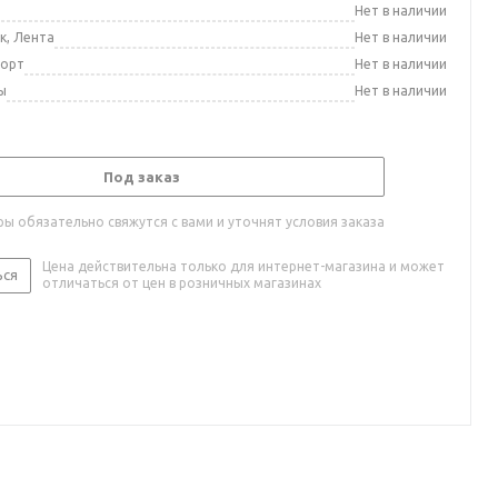
а
Нет в наличии
к, Лента
Нет в наличии
порт
Нет в наличии
ы
Нет в наличии
Под заказ
ы обязательно свяжутся с вами и уточнят условия заказа
Цена действительна только для интернет-магазина и может
ься
отличаться от цен в розничных магазинах