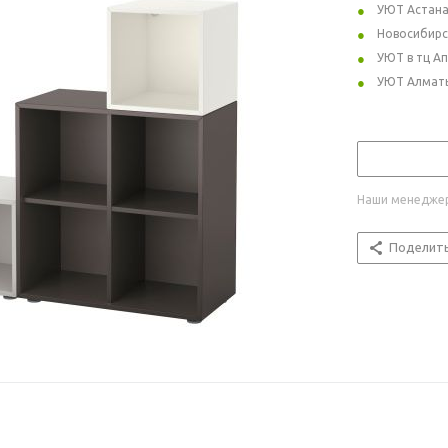
УЮТ Астан
Новосибирс
УЮТ в тц А
УЮТ Алмат
Наши менеджер
Поделит