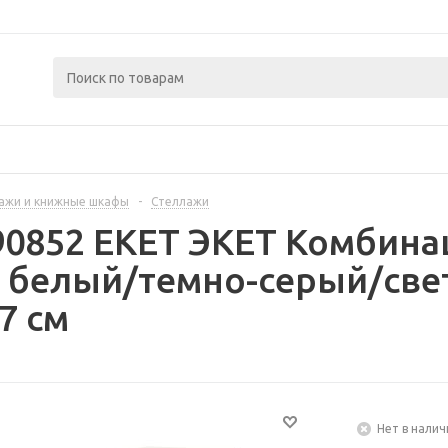
ажи и книжные шкафы
-
Стеллажи
90852 EKET ЭКЕТ Комбина
- белый/темно-серый/све
7 см
Нет в налич