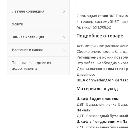
Летняя коллекция
С помощью серии ЭКЕТ вы мо
интерьер, систему ЭКЕТ та
Услуги
Артикул: 591.908.52
Подробнее о товаре
Зимняя коллекция
Ассиметричное расположени
Растения и кашпо
Сборка очень проста благо
Регулируемые ножки позвол
Товары вышедшие из
Эту мебель необходимо креп
ассортимента
Для различного типа стен т
Дизайнер:
IKEA of Sweden/Jon Karlss
Материалы и уход
Шкаф
Задняя панель:
ДВП, Бумажная пленка, Бума
Панель:
ДСП, Сотовидный бумажный н
Шкаф с 4 отделениями
Па
ДСП, Сотовидный бумажный н