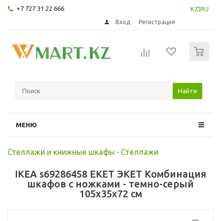
+7 727 31 22 666
KZ
|
RU
Вход
Регистрация
0
Найти
МЕНЮ
Стеллажи и книжные шкафы
-
Стеллажи
IKEA s69286458 EKET ЭКЕТ Комбинация
шкафов с ножками - темно-серый
105x35x72 см