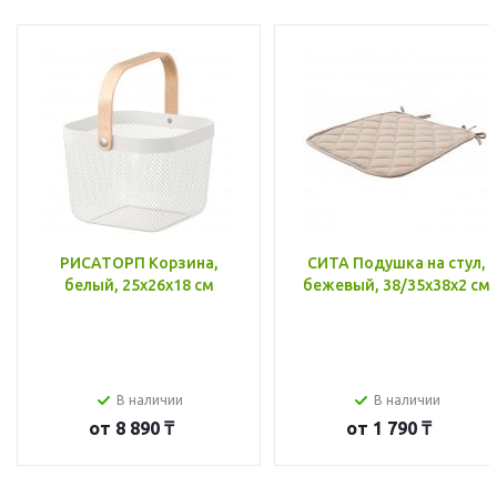
РИСАТОРП Корзина,
СИТА Подушка на стул,
белый, 25x26x18 см
бежевый, 38/35x38x2 см
В наличии
В наличии
от
8 890 ₸
от
1 790 ₸