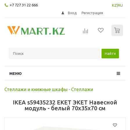
+7 727 31 22 666
KZ
|
RU
Вход
Регистрация
0
Найти
МЕНЮ
Стеллажи и книжные шкафы
-
Стеллажи
IKEA s59435232 EKET ЭКЕТ Навесной
модуль - белый 70x35x70 см