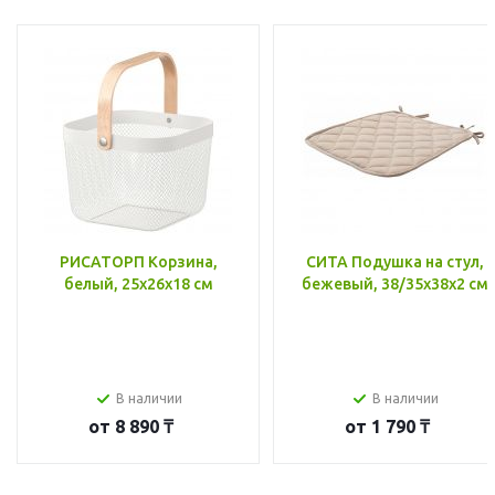
РИСАТОРП Корзина,
СИТА Подушка на стул,
белый, 25x26x18 см
бежевый, 38/35x38x2 см
В наличии
В наличии
от
8 890 ₸
от
1 790 ₸