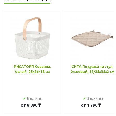
РИСАТОРП Корзина,
СИТА Подушка на стул,
белый, 25x26x18 см
бежевый, 38/35x38x2 см
В наличии
В наличии
от
8 890 ₸
от
1 790 ₸