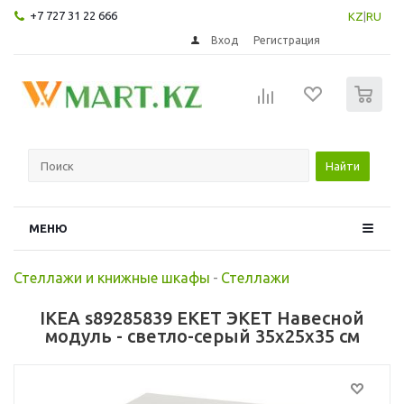
+7 727 31 22 666
KZ
|
RU
Вход
Регистрация
0
Найти
МЕНЮ
Стеллажи и книжные шкафы
-
Стеллажи
IKEA s89285839 EKET ЭКЕТ Навесной
модуль - светло-серый 35x25x35 см