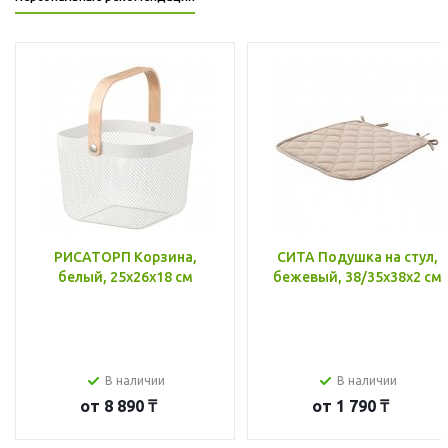
РИСАТОРП Корзина,
СИТА Подушка на стул,
белый, 25x26x18 см
бежевый, 38/35x38x2 см
В наличии
В наличии
от
8 890 ₸
от
1 790 ₸