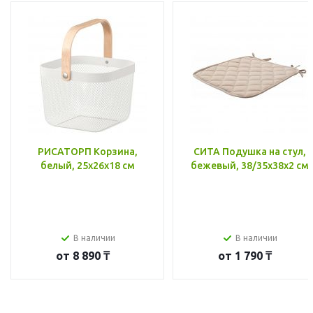
РИСАТОРП Корзина,
СИТА Подушка на стул,
белый, 25x26x18 см
бежевый, 38/35x38x2 см
В наличии
В наличии
от
8 890 ₸
от
1 790 ₸