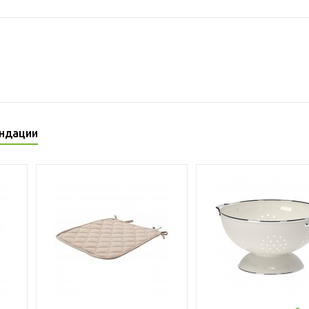
ндации