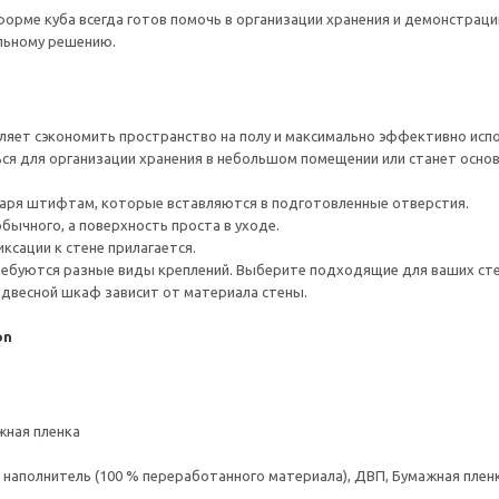
орме куба всегда готов помочь в организации хранения и демонстраци
льному решению.
ляет сэкономить пространство на полу и максимально эффективно испо
я для организации хранения в небольшом помещении или станет основ
даря штифтам, которые вставляются в подготовленные отверстия.
бычного, а поверхность проста в уходе.
ксации к стене прилагается.
ребуются разные виды креплений. Выберите подходящие для ваших стен 
одвесной шкаф зависит от материала стены.
on
жная пленка
аполнитель (100 % переработанного материала), ДВП, Бумажная пленк