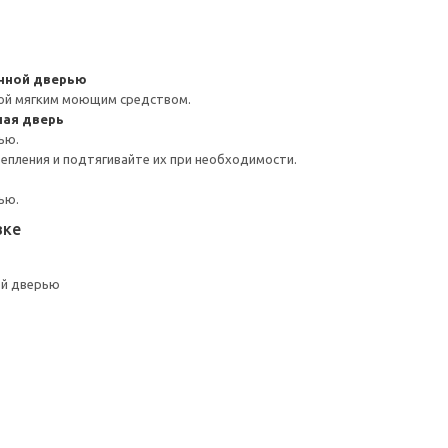
янной дверью
ой мягким моющим средством.
ная дверь
ью.
репления и подтягивайте их при необходимости.
ью.
вке
ой дверью