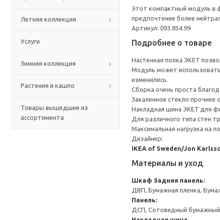
Этот компактный модуль в ф
предпочтение более нейтра
Летняя коллекция
Артикул: 093.854.99
Услуги
Подробнее о товаре
Настенная полка ЭКЕТ позво
Зимняя коллекция
Модуль может использоватьс
изменились.
Растения и кашпо
Сборка очень проста благо
Закаленное стекло прочнее о
Товары вышедшие из
Накладная шина ЭКЕТ для фи
ассортимента
Для различного типа стен т
Максимальная нагрузка на п
Дизайнер:
IKEA of Sweden/Jon Karlss
Материалы и уход
Шкаф
Задняя панель:
ДВП, Бумажная пленка, Бума
Панель:
ДСП, Сотовидный бумажный н
Накладная шина