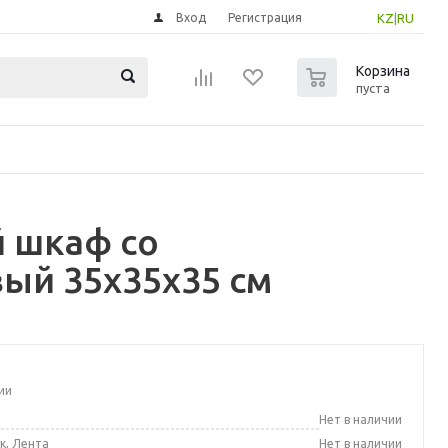
Вход
Регистрация
KZ
|
RU
0
Корзина
пуста
й шкаф со
ый 35x35x35 см
ии
а
Нет в наличии
к, Лента
Нет в наличии