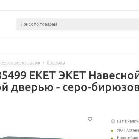
ажи и книжные шкафы
-
Стеллажи
85499 EKET ЭКЕТ Навесно
й дверью - серо-бирюзов
Нет в налич
УЮТ Астан
Новосибирс