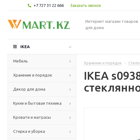
+7 727 31 22 666
Заказать звонок
Интернет магазин товаров
для дома
IKEA
Мебель
Хранение и порядок
-
Стелл
IKEA s093
Хранение и порядок
стеклянно
Декор для дома
Кухни и бытовая техника
Кровати и матрасы
Стирка и уборка