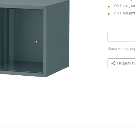
УЮТ в тц А
УЮТ Алмат
Наши менеджер
Поделит