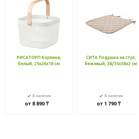
РИСАТОРП Корзина,
СИТА Подушка на стул,
белый, 25x26x18 см
бежевый, 38/35x38x2 см
В наличии
В наличии
от
8 890 ₸
от
1 790 ₸