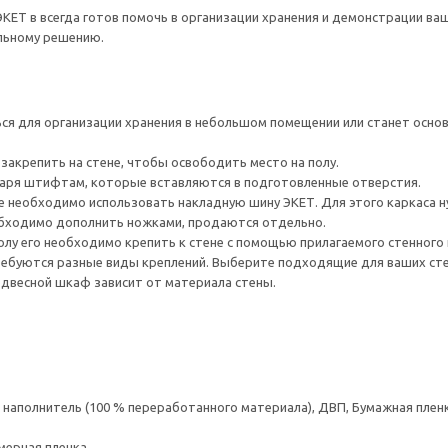
ЕТ в всегда готов помочь в организации хранения и демонстрации ва
льному решению.
я для организации хранения в небольшом помещении или станет основ
закрепить на стене, чтобы освободить место на полу.
даря штифтам, которые вставляются в подготовленные отверстия.
е необходимо использовать накладную шину ЭКЕТ. Для этого каркаса ну
обходимо дополнить ножками, продаются отдельно.
лу его необходимо крепить к стене с помощью прилагаемого стенного
ребуются разные виды креплений. Выберите подходящие для ваших стен 
одвесной шкаф зависит от материала стены.
аполнитель (100 % переработанного материала), ДВП, Бумажная пленк
мерная пленка