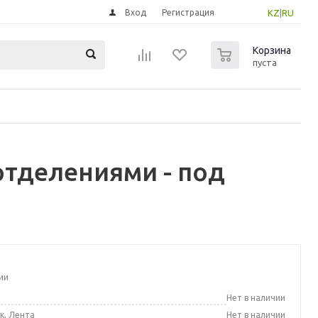
Вход
Регистрация
KZ
|
RU
0
Корзина
пуста
отделениями - под
ии
а
Нет в наличии
к, Лента
Нет в наличии