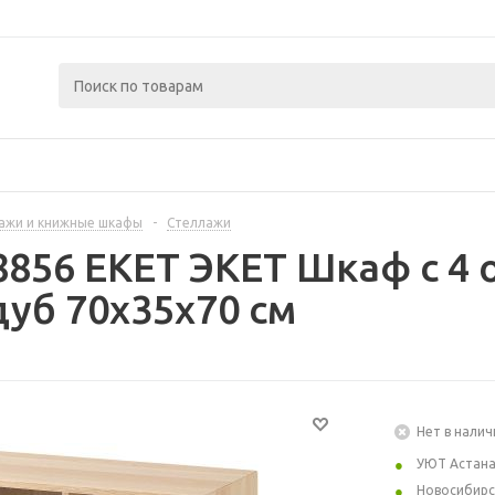
ажи и книжные шкафы
-
Стеллажи
8856 EKET ЭКЕТ Шкаф с 4 
уб 70x35x70 см
Нет в налич
УЮТ Астан
Новосибирс