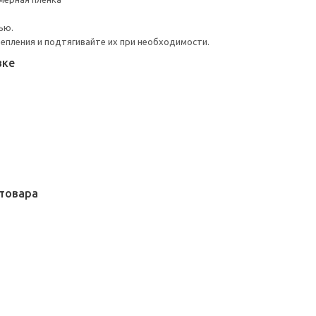
ью.
репления и подтягивайте их при необходимости.
вке
товара