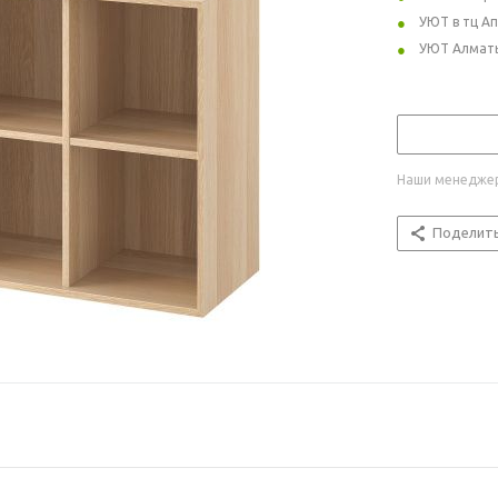
УЮТ в тц А
УЮТ Алмат
Наши менеджер
Поделит