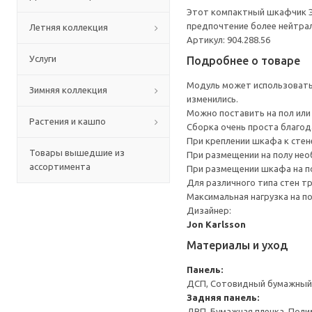
Этот компактный шкафчик ЭК
предпочтение более нейтра
Летняя коллекция
Артикул: 904.288.56
Услуги
Подробнее о товаре
Модуль может использоватьс
Зимняя коллекция
изменились.
Можно поставить на пол или 
Растения и кашпо
Сборка очень проста благо
При креплении шкафа к стен
Товары вышедшие из
При размещении на полу не
ассортимента
При размещении шкафа на по
Для различного типа стен т
Максимальная нагрузка на п
Дизайнер:
Jon Karlsson
Материалы и уход
Панель:
ДСП, Сотовидный бумажный н
Задняя панель:
ДВП, Бумажная пленка, Поли