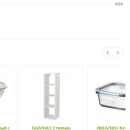
IKEA
лый с
КАЛЛАКС Стеллаж,
ИКЕА/365+ Конт