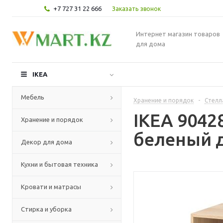
+7 727 31 22 666
Заказать звонок
Интернет магазин товаров
для дома
IKEA
Мебель
Хранение и порядок
-
Стелл
IKEA 9042
Хранение и порядок
беленый д
Декор для дома
Кухни и бытовая техника
Кровати и матрасы
Стирка и уборка