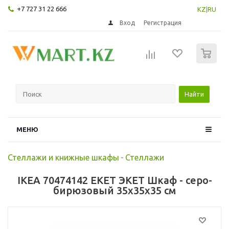
+7 727 31 22 666
KZ
|
RU
Вход
Регистрация
0
Найти
МЕНЮ
Стеллажи и книжные шкафы
-
Стеллажи
IKEA 70474142 EKET ЭКЕТ Шкаф - серо-
бирюзовый 35x35x35 см