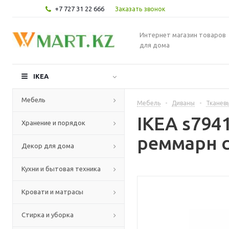
+7 727 31 22 666
Заказать звонок
Интернет магазин товаров
для дома
IKEA
Мебель
Мебель
-
Диваны
-
Тканев
IKEA s794
Хранение и порядок
реммарн 
Декор для дома
Кухни и бытовая техника
Кровати и матрасы
Стирка и уборка