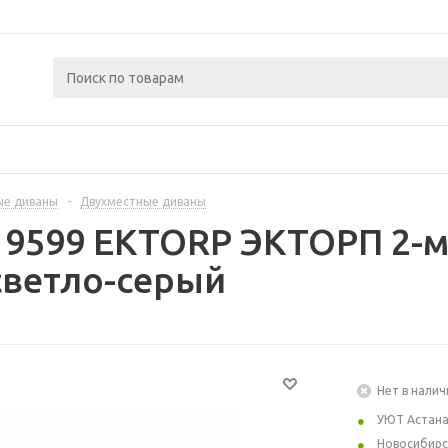
ые диваны
-
Двухместные диваны
19599 EKTORP ЭКТОРП 2-м
светло-серый
Нет в налич
УЮТ Астан
Новосибирс