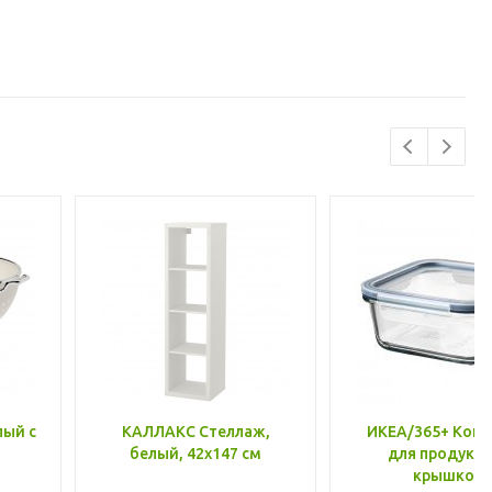
лый с
КАЛЛАКС Стеллаж,
ИКЕА/365+ Конт
белый, 42x147 см
для продукто
крышкой,