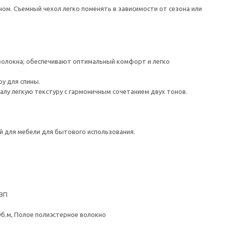
. Съемный чехол легко поменять в зависимости от сезона или
 волокна; обеспечивают оптимальный комфорт и легко
у для спины.
алу легкую текстуру с гармоничным сочетанием двух тонов.
й для мебели для бытового использования.
ДВП
уб.м, Полое полиэстерное волокно