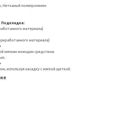
о, Нетканый полипропилен
н
Подкладка:
работанного материала)
переработанного материала)
о
ой мягким моющим средством.
ью.
о
м, используя насадку с мягкой щеткой.
вке