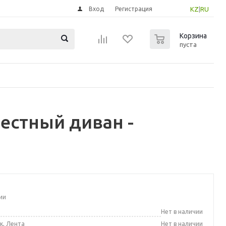
Вход
Регистрация
KZ
|
RU
0
Корзина
пуста
естный диван -
ии
а
Нет в наличии
к, Лента
Нет в наличии