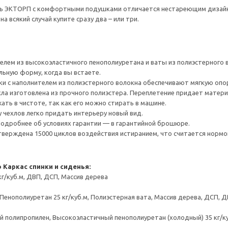
ь ЭКТОРП с комфортными подушками отличается нестареющим дизайном
а всякий случай купите сразу два – или три.
елем из высокоэластичного пенополиуретана и ваты из полиэстерного
ьную форму, когда вы встаете.
и с наполнителем из полиэстерного волокна обеспечивают мягкую опор
хла изготовлена из прочного полиэстера. Переплетение придает матери
ать в чистоте, так как его можно стирать в машине.
чехлов легко придать интерьеру новый вид.
 Подробнее об условиях гарантии — в гарантийной брошюре.
верждена 15000 циклов воздействия истиранием, что считается нормо
о
Каркас спинки и сиденья:
г/куб.м, ДВП, ДСП, Массив дерева
 Пенополиуретан 25 кг/куб.м, Полиэстерная вата, Массив дерева, ДСП, 
й полипропилен, Высокоэластичный пенополиуретан (холодный) 35 кг/к