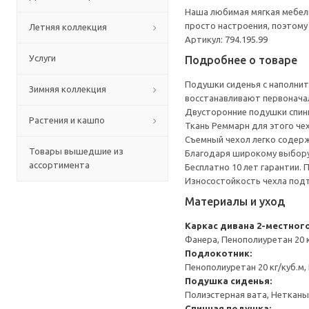
Наша любимая мягкая мебел
просто настроения, поэтому н
Летняя коллекция
Артикул: 794.195.99
Услуги
Подробнее о товаре
Подушки сиденья с наполнит
Зимняя коллекция
восстанавливают первоначал
Двусторонние подушки спинк
Растения и кашпо
Ткань Реммарн для этого че
Съемный чехол легко содерж
Товары вышедшие из
Благодаря широкому выбору 
ассортимента
Бесплатно 10 лет гарантии.
Износостойкость чехла подт
Материалы и уход
Каркас дивана 2-местног
Фанера, Пенополиуретан 20 к
Подлокотник:
Пенополиуретан 20 кг/куб.м,
Подушка сиденья:
Полиэстерная вата, Нетканы
Спинная подушка: