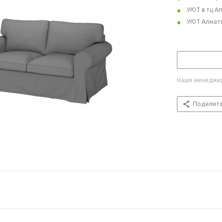
УЮТ в тц А
УЮТ Алмат
Наши менеджер
Поделит