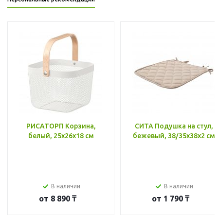
РИСАТОРП Корзина,
СИТА Подушка на стул,
белый, 25x26x18 см
бежевый, 38/35x38x2 см
В наличии
В наличии
от
8 890 ₸
от
1 790 ₸