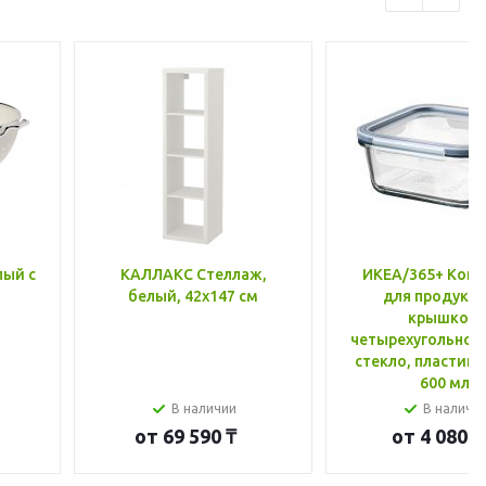
лый с
КАЛЛАКС Стеллаж,
ИКЕА/365+ Конт
белый, 42x147 см
для продукто
крышкой,
четырехугольной
стекло, пластик 
600 мл
В наличии
В наличи
от
69 590 ₸
от
4 080 ₸