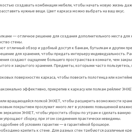
гкостью создавать комбинации мебели, чтобы начать новую жизнь даже 
расставить нужные вещи. Цвет каркаса можно выбрать на ваш вкус.
олками — отличное решение для создания дополнительного места для 
нство стены.
т отличный обзор и удобный доступ к банкам, бутылкам и другим пр
решение для хранения, чтобы придать интерьеру индивидуальность. Р
ения создают ощущение большего пространства в комнате, чем закр
ого и закрытого хранения. Предметы, которыми часто пользуетесь, п
боковых поверхностях каркаса, чтобы повесить полотенца или контейн
аксимально эффективно, прикрепив к каркасу или полкам рейлинг ЭНХЕ
у или вращающейся полкой ЭНХЕТ, чтобы расширить возможности хране
ковым покрытием прослужит много лет в условиях повышенной влажнос
 зеркалом ЭНХЕТ, чтобы упростить сборы по утрам и сделать ванную 
и упрощают сборку, при этом соединения практически невидимы.
 Подробнее об условиях гарантии — в гарантийной брошюре.
еобходимо крепить к стене. Для разных стен требуются различные к