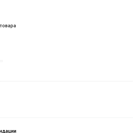
товара
29
ндации