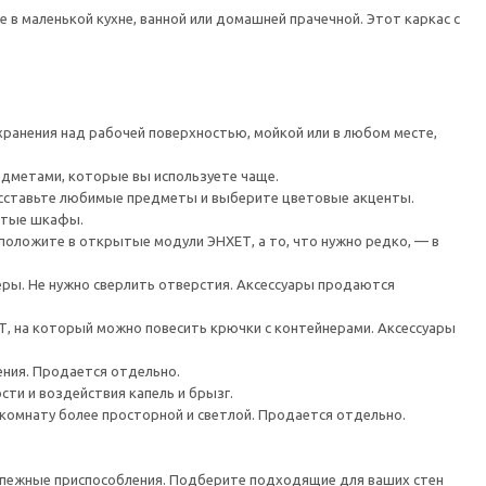
в маленькой кухне, ванной или домашней прачечной. Этот каркас с
хранения над рабочей поверхностью, мойкой или в любом месте,
едметами, которые вы используете чаще.
асставьте любимые предметы и выберите цветовые акценты.
ытые шкафы.
оложите в открытые модули ЭНХЕТ, а то, что нужно редко, — в
еры. Не нужно сверлить отверстия. Аксессуары продаются
Т, на который можно повесить крючки с контейнерами. Аксессуары
ния. Продается отдельно.
ти и воздействия капель и брызг.
комнату более просторной и светлой. Продается отдельно.
репежные приспособления. Подберите подходящие для ваших стен