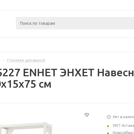
й
-
Стеллажи для ванной
5227 ENHET ЭНХЕТ Навесн
0x15x75 см
Нет в налич
УЮТ Астан
Новосибирс