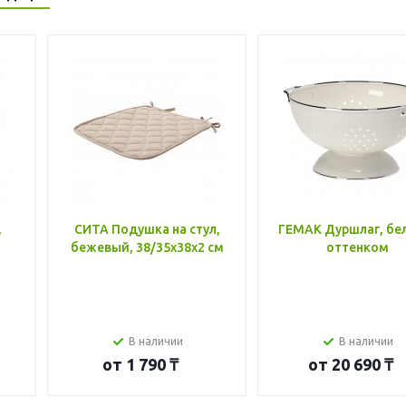
,
СИТА Подушка на стул,
ГЕМАК Дуршлаг, бе
бежевый, 38/35x38x2 см
оттенком
В наличии
В наличии
от
1 790 ₸
от
20 690 ₸