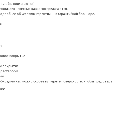
. п. (не прилагаются).
ескольких навесных каркасов прилагаются.
 Подробнее об условиях гарантии — в гарантийной брошюре.
e
ие
ковое покрытие
ое покрытие
 раствором.
ью.
обходимо как можно скорее вытереть поверхность, чтобы предотврати
вке