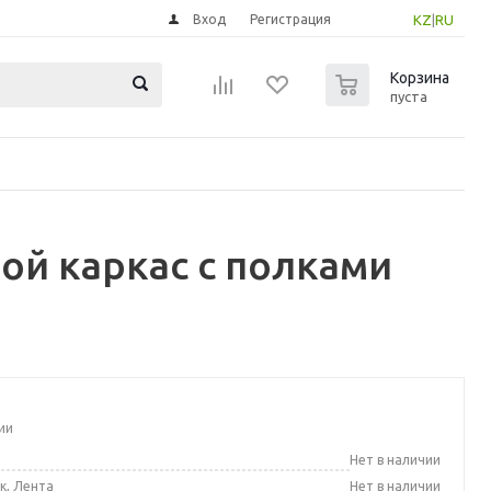
Вход
Регистрация
KZ
|
RU
0
Корзина
пуста
ой каркас с полками
ии
а
Нет в наличии
к, Лента
Нет в наличии