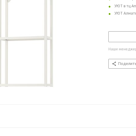
УЮТ в тц А
УЮТ Алмат
Наши менеджер
Поделит