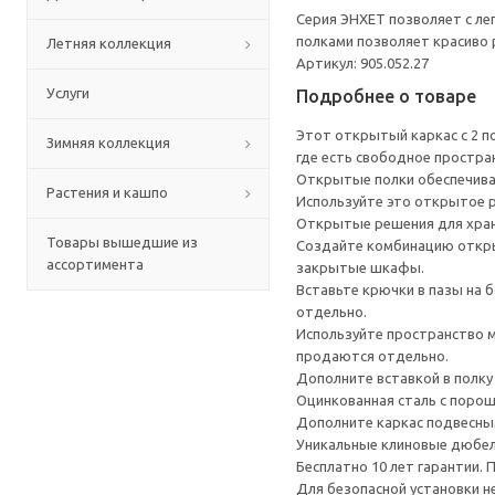
Серия ЭНХЕТ позволяет с ле
полками позволяет красиво 
Летняя коллекция
Артикул: 905.052.27
Услуги
Подробнее о товаре
Этот открытый каркас с 2 п
Зимняя коллекция
где есть свободное простра
Открытые полки обеспечиваю
Растения и кашпо
Используйте это открытое 
Открытые решения для хран
Товары вышедшие из
Создайте комбинацию открыт
ассортимента
закрытые шкафы.
Вставьте крючки в пазы на 
отдельно.
Используйте пространство м
продаются отдельно.
Дополните вставкой в полк
Оцинкованная сталь с порош
Дополните каркас подвесным
Уникальные клиновые дюбел
Бесплатно 10 лет гарантии.
Для безопасной установки н