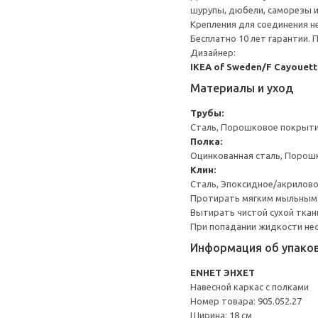
шурупы, дюбели, саморезы и т
Крепления для соединения н
Бесплатно 10 лет гарантии.
Дизайнер:
IKEA of Sweden/F Cayouett
Материалы и уход
Трубы:
Сталь, Порошковое покрыт
Полка:
Оцинкованная сталь, Порош
Клин:
Сталь, Эпоксидное/акрилов
Протирать мягким мыльным
Вытирать чистой сухой ткан
При попадании жидкости не
Информация об упако
ENHET ЭНХЕТ
Навесной каркас с полками
Номер товара: 905.052.27
Ширина: 18 см