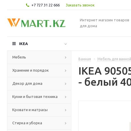
+7 727 31 22 666
Заказать звонок
Интернет магазин товаров
для дома
IKEA
Мебель
Ванная
-
Мебель для ванно
IKEA 9050
Хранение и порядок
- белый 4
Декор для дома
Кухни и бытовая техника
Кровати и матрасы
Стирка и уборка