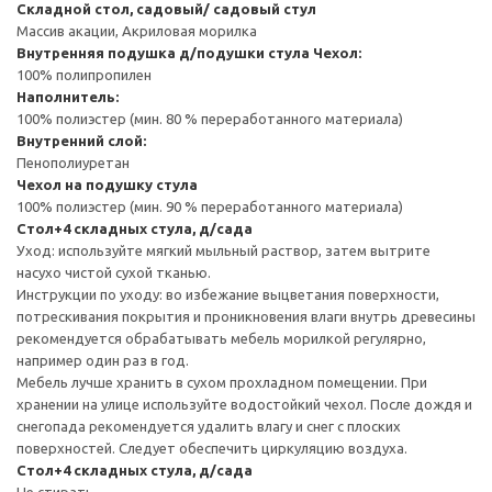
Складной стол, садовый/ садовый стул
Массив акации, Акриловая морилка
Внутренняя подушка д/подушки стула
Чехол:
100% полипропилен
Наполнитель:
100% полиэстер (мин. 80 % переработанного материала)
Внутренний слой:
Пенополиуретан
Чехол на подушку стула
100% полиэстер (мин. 90 % переработанного материала)
Стол+4 складных стула, д/сада
Уход: используйте мягкий мыльный раствор, затем вытрите
насухо чистой сухой тканью.
Инструкции по уходу: во избежание выцветания поверхности,
потрескивания покрытия и проникновения влаги внутрь древесины
рекомендуется обрабатывать мебель морилкой регулярно,
например один раз в год.
Мебель лучше хранить в сухом прохладном помещении. При
хранении на улице используйте водостойкий чехол. После дождя и
снегопада рекомендуется удалить влагу и снег с плоских
поверхностей. Следует обеспечить циркуляцию воздуха.
Стол+4 складных стула, д/сада
Не стирать.