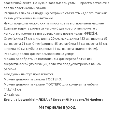
эластичной ленте. Не нужно завязывать узлы — просто вставьте в
петлю пластиковый зажим.
Расцветка чехла на подушку сохранит свежесть надолго, так как
ткань устойчива к выцветанию.
Чехол подушки можно снять и постирать в стиральной машине.
Если вам вдруг захочется чего-нибудь нового, вы можете с
легкостью изменить интерьер, купив новые чехлы ФРЁСЁН.
Стол (длина 77 см, мин. длина 20 см, макс. длина 133 см, ширина 62
см, высота 71 см). Стул (ширина 45 см, глубина 58 см, высота 87 см,
ширина 40 см, глубина сиденья 41 см, высота сиденья 44 см).
Рекомендовано для использования на улице.
Можно разобрать на компоненты для переработки или
энергетической утилизации, если это предусмотрено в вашем
регионе.
4 подушки на стул прилагаются.
Можно дополнить сумкой ТОСТЕРО.
Можно дополнить чехлом ТОСТЕРО для комплекта мебели
145x145 см.
Дизайнер:
Eva Lilja Löwenhielm/IKEA of Sweden/K Hagberg/M Hagberg
Материалы и уход