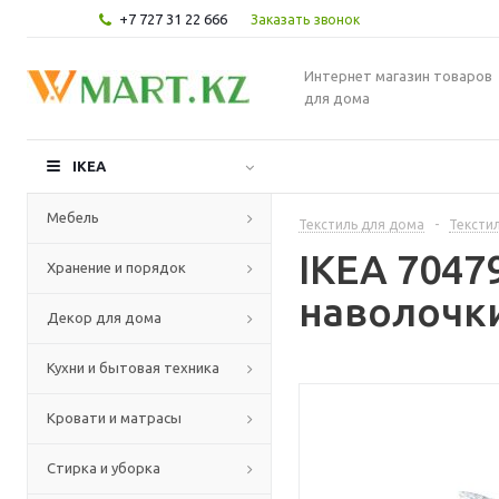
+7 727 31 22 666
Заказать звонок
Интернет магазин товаров
для дома
IKEA
Мебель
Текстиль для дома
-
Текстил
IKEA 7047
Хранение и порядок
наволочки
Декор для дома
Кухни и бытовая техника
Кровати и матрасы
Стирка и уборка