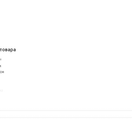
товара
²
м
 см
92