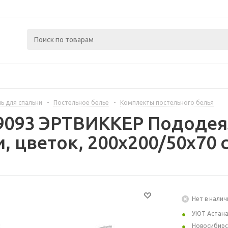
ь для спальни
-
Постельное белье
-
Комплекты постельного белья
9093 ЭРТВИККЕР Пододея
, цветок, 200x200/50x70 
Нет в налич
УЮТ Астан
Новосибирс