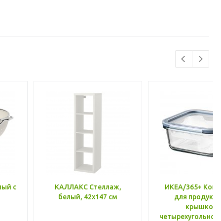
лый с
КАЛЛАКС Стеллаж,
ИКЕА/365+ Конт
белый, 42x147 см
для продукто
крышкой,
четырехугольной