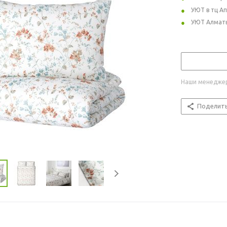
УЮТ в тц А
УЮТ Алмат
Наши менеджер
Поделит