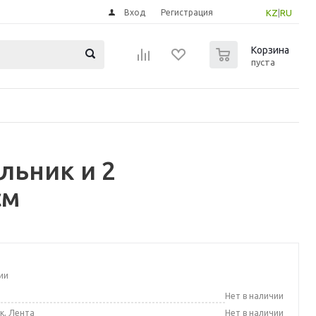
Вход
Регистрация
KZ
|
RU
0
Корзина
пуста
льник и 2
см
ии
а
Нет в наличии
к, Лента
Нет в наличии