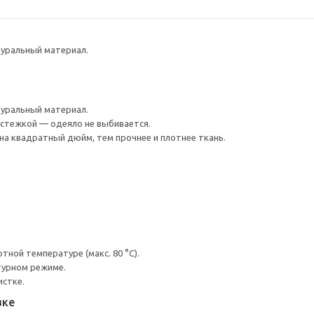
туральный материал.
туральный материал.
астежкой — одеяло не выбивается.
на квадратный дюйм, тем прочнее и плотнее ткань.
ной температуре (макс. 80 °C).
турном режиме.
истке.
вке