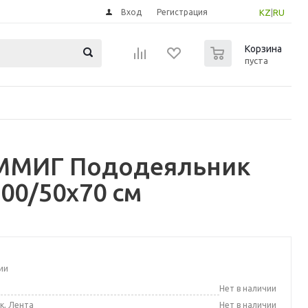
Вход
Регистрация
KZ
|
RU
0
Корзина
пуста
ММИГ Пододеяльник
200/50x70 см
ии
а
Нет в наличии
к, Лента
Нет в наличии