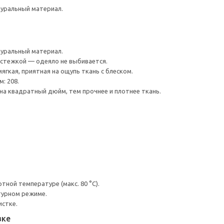
туральный материал.
туральный материал.
астежкой — одеяло не выбивается.
гкая, приятная на ощупь ткань с блеском.
: 208.
на квадратный дюйм, тем прочнее и плотнее ткань.
ной температуре (макс. 80 °C).
турном режиме.
истке.
вке