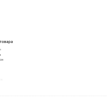
товара
²
м
 см
08