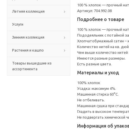
100 % хлопок — прочный на
Артикул: 704.992.08
Летняя коллекция
Подробнее о товаре
Услуги
100 % хлопок — прочный на
Пододеяльник с потайной з
Зимняя коллекция
Хлопчатобумажный сатин – мя
Количество нитей на кв. дюйм
Растения и кашпо
Чем выше количество нитей 
Имеются разные размеры.
Товары вышедшие из
Есть разные цвета.
ассортимента
Материалы и уход
100% хлопок
Усадка: максимум 4%.
Машинная стирка 60°С.
Не отбеливать.
Машинная сушка при стандарт
Гладить в высоком темпера
Не подвергать химической ч
Информация об упако