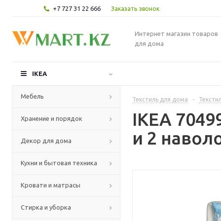
+7 727 31 22 666
Заказать звонок
Интернет магазин товаров
для дома
IKEA
Мебель
Текстиль для дома
-
Текстил
IKEA 704
Хранение и порядок
и 2 навол
Декор для дома
Кухни и бытовая техника
Кровати и матрасы
Стирка и уборка