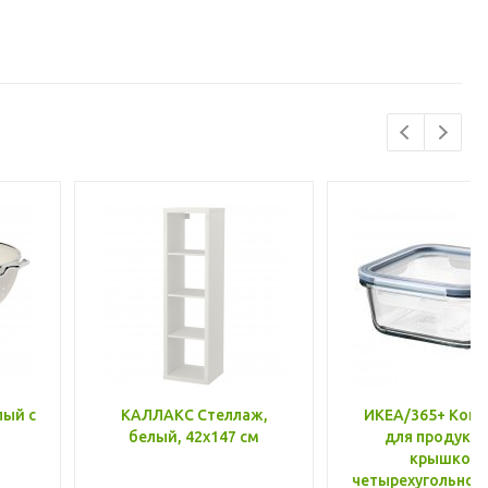
лый с
КАЛЛАКС Стеллаж,
ИКЕА/365+ Конт
белый, 42x147 см
для продукто
крышкой,
четырехугольной