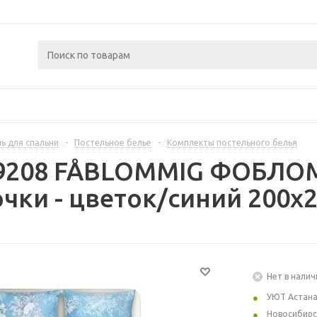
ь для спальни
-
Постельное белье
-
Комплекты постельного белья
99208 FÅBLOMMIG ФОБЛО
очки - цветок/синий 200x
Нет в налич
УЮТ Астан
Новосибирс