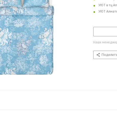
УЮТ в тц А
УЮТ Алмат
Наши менеджер
Поделит