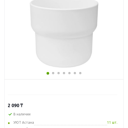
2 090
₸
В наличии
УЮТ Астана
11 шт.