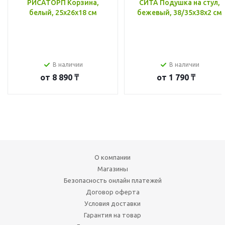
РИСАТОРП Корзина,
СИТА Подушка на стул,
белый, 25x26x18 см
бежевый, 38/35x38x2 см
В наличии
В наличии
от
8 890 ₸
от
1 790 ₸
О компании
Магазины
Безопасность онлайн платежей
Договор оферта
Условия доставки
Гарантия на товар