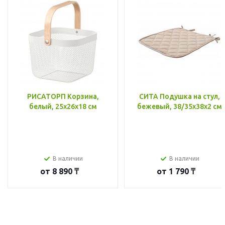
РИСАТОРП Корзина,
СИТА Подушка на стул,
белый, 25x26x18 см
бежевый, 38/35x38x2 см
В наличии
В наличии
от
8 890 ₸
от
1 790 ₸