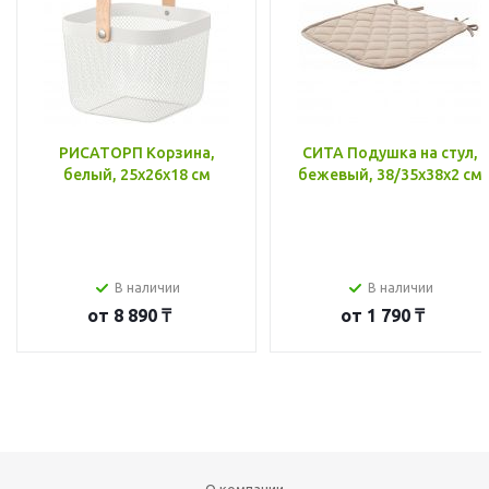
РИСАТОРП Корзина,
СИТА Подушка на стул,
белый, 25x26x18 см
бежевый, 38/35x38x2 см
В наличии
В наличии
от
8 890 ₸
от
1 790 ₸