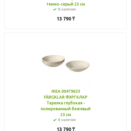
темно-серый 23 см
В наличии
13 790
₸
IKEA 00479633
FÄRGKLAR ФЭРГКЛАР
Тарелка глубокая -
полированный бежевый
23 см
В наличии
13 790
₸