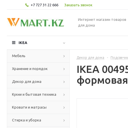
+7 727 31 22 666
Заказать звонок
Интернет магазин товаров
для дома
IKEA
Мебель
Декор для дома
-
Подсвечни
IKEA 004
Хранение и порядок
формовая 
Декор для дома
Кухни и бытовая техника
Кровати и матрасы
Стирка и уборка