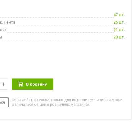
а
47 шт.
к, Лента
26 шт.
порт
21 шт.
ы
28 шт.
В корзину
Цена действительна только для интернет-магазина и может
ься
отличаться от цен в розничных магазинах