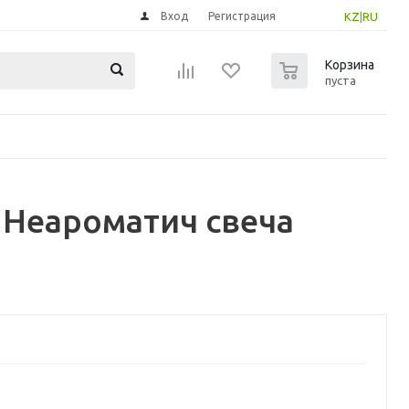
Вход
Регистрация
KZ
|
RU
0
Корзина
пуста
Неароматич свеча