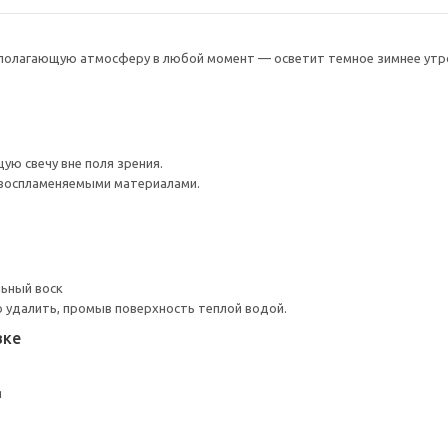
сполагающую атмосферу в любой момент — осветит темное зимнее утро
ую свечу вне поля зрения.
 воспламеняемыми материалами.
льный воск
 удалить, промыв поверхность теплой водой.
вке
я