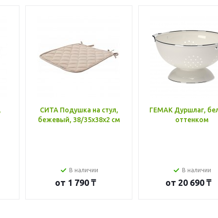
,
СИТА Подушка на стул,
ГЕМАК Дуршлаг, бе
бежевый, 38/35x38x2 см
оттенком
В наличии
В наличии
от
1 790 ₸
от
20 690 ₸