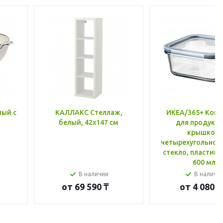
лый с
КАЛЛАКС Стеллаж,
ИКЕА/365+ Конт
белый, 42x147 см
для продукто
крышкой,
четырехугольной
стекло, пластик 
600 мл
В наличии
В наличи
от
69 590 ₸
от
4 080 ₸