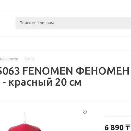
ки и свечи
-
Свечи
95063 FENOMEN ФЕНОМЕН 
- красный 20 см
6 890
₸