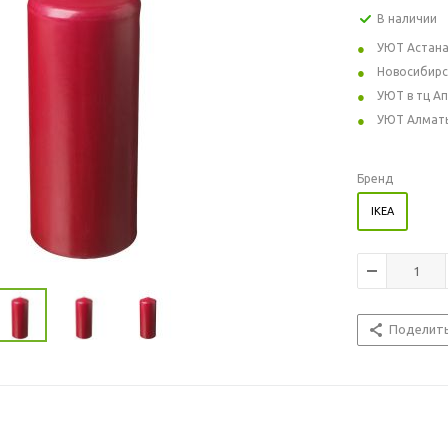
В наличии
УЮТ Астан
Новосибирс
УЮТ в тц А
УЮТ Алмат
Бренд
IKEA
Поделит