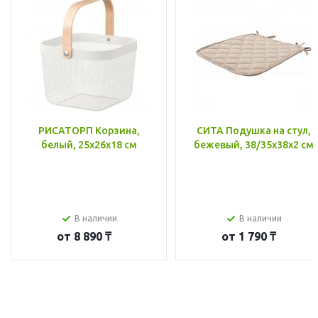
РИСАТОРП Корзина,
СИТА Подушка на стул,
белый, 25x26x18 см
бежевый, 38/35x38x2 см
В наличии
В наличии
от
8 890 ₸
от
1 790 ₸