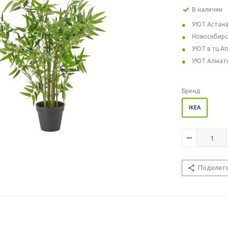
В наличии
УЮТ Астан
Новосибирс
УЮТ в тц А
УЮТ Алмат
Бренд
IKEA
Поделит