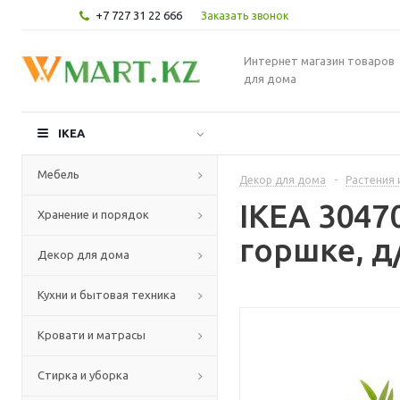
+7 727 31 22 666
Заказать звонок
Интернет магазин товаров
для дома
IKEA
Мебель
Декор для дома
-
Растения 
IKEA 3047
Хранение и порядок
горшке, д
Декор для дома
Кухни и бытовая техника
Кровати и матрасы
Стирка и уборка