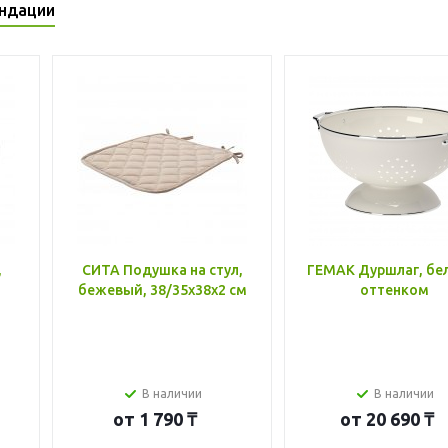
ндации
,
СИТА Подушка на стул,
ГЕМАК Дуршлаг, бе
бежевый, 38/35x38x2 см
оттенком
В наличии
В наличии
от
1 790 ₸
от
20 690 ₸