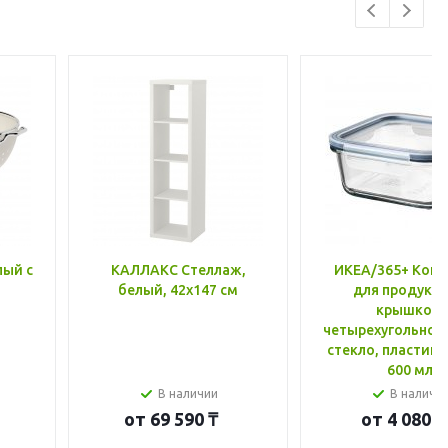
лый с
КАЛЛАКС Стеллаж,
ИКЕА/365+ Конт
белый, 42x147 см
для продукто
крышкой,
четырехугольной
стекло, пластик 
600 мл
В наличии
В наличи
от
69 590 ₸
от
4 080 ₸