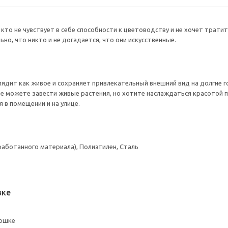
кто не чувствует в себе способности к цветоводству и не хочет трати
но, что никто и не догадается, что они искусственные.
лядит как живое и сохраняет привлекательный внешний вид на долгие г
не можете завести живые растения, но хотите наслаждаться красотой 
 в помещении и на улице.
работанного материала), Полиэтилен, Сталь
вке
оршке