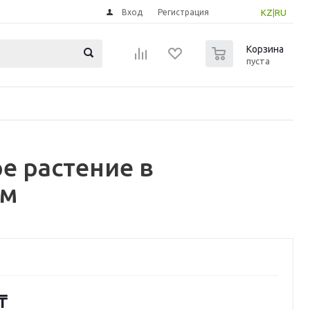
Вход
Регистрация
KZ
|
RU
0
Корзина
пуста
е растение в
см
₸