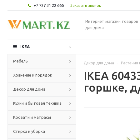
+7 727 31 22 666
Заказать звонок
Интернет магазин товаров
для дома
IKEA
Мебель
Декор для дома
-
Растения 
IKEA 6043
Хранение и порядок
горшке, д
Декор для дома
Кухни и бытовая техника
Кровати и матрасы
Стирка и уборка