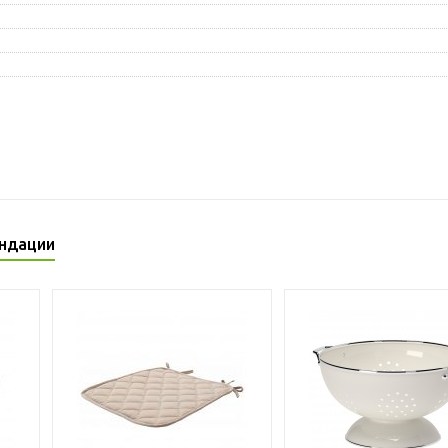
ндации