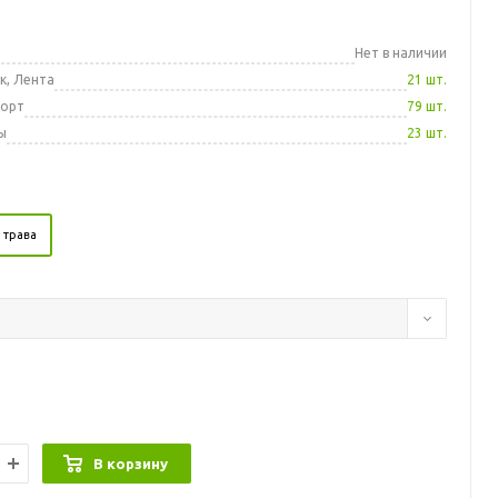
а
Нет в наличии
к, Лента
21 шт.
порт
79 шт.
ы
23 шт.
 трава
В корзину