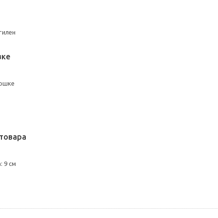
тилен
вке
оршке
товара
 9 см