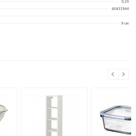
0,20
60433944
9 см