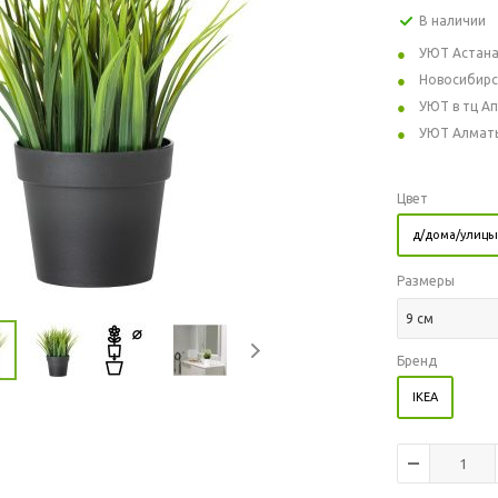
В наличии
УЮТ Астан
Новосибирс
УЮТ в тц А
УЮТ Алмат
Цвет
д/дома/улицы
Размеры
9 см
Бренд
IKEA