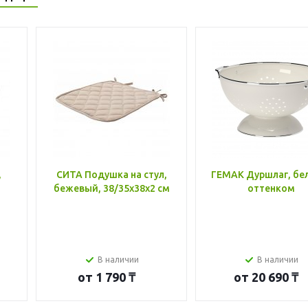
,
СИТА Подушка на стул,
ГЕМАК Дуршлаг, бе
бежевый, 38/35x38x2 см
оттенком
В наличии
В наличии
от
1 790 ₸
от
20 690 ₸