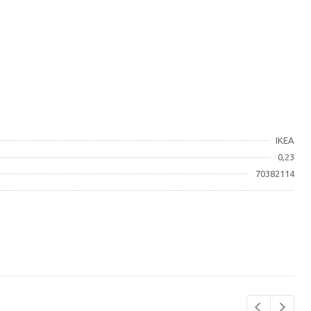
IKEA
0,23
70382114