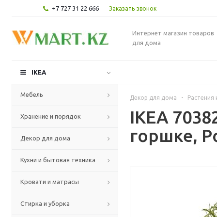
+7 727 31 22 666
Заказать звонок
Интернет магазин товаров
для дома
IKEA
Мебель
Декор для дома
-
Растения 
IKEA 7038
Хранение и порядок
горшке, Р
Декор для дома
Кухни и бытовая техника
Кровати и матрасы
Стирка и уборка