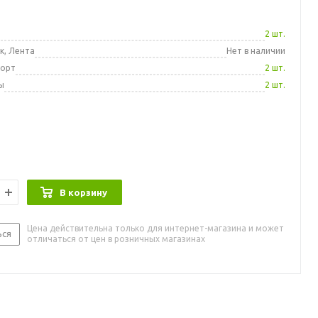
а
2 шт.
к, Лента
Нет в наличии
порт
2 шт.
ы
2 шт.
В корзину
Цена действительна только для интернет-магазина и может
ься
отличаться от цен в розничных магазинах