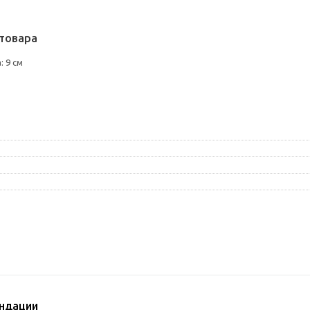
товара
 9 см
ндации