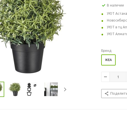
В наличии
УЮТ Астан
Новосибирс
УЮТ в тц А
УЮТ Алмат
Бренд
IKEA
Поделит