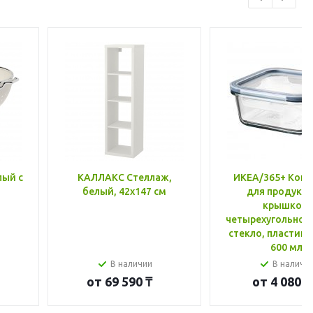
лый с
КАЛЛАКС Стеллаж,
ИКЕА/365+ Конт
белый, 42x147 см
для продукто
крышкой,
четырехугольной
стекло, пластик 
600 мл
В наличии
В наличи
от
69 590 ₸
от
4 080 ₸