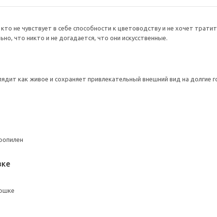
кто не чувствует в себе способности к цветоводству и не хочет трати
но, что никто и не догадается, что они искусственные.
лядит как живое и сохраняет привлекательный внешний вид на долгие г
ропилен
вке
оршке