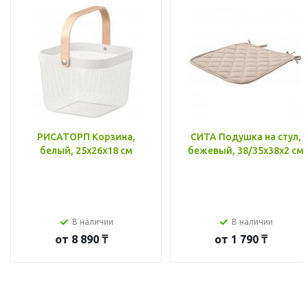
РИСАТОРП Корзина,
СИТА Подушка на стул,
белый, 25x26x18 см
бежевый, 38/35x38x2 см
В наличии
В наличии
от
8 890 ₸
от
1 790 ₸