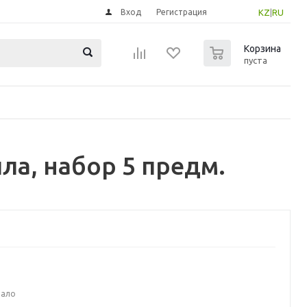
Вход
Регистрация
KZ
|
RU
0
Корзина
пуста
ла, набор 5 предм.
мало