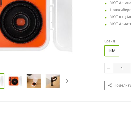
УЮТ Астан
Новосибирс
УЮТ в тц А
УЮТ Алмат
Бренд
IKEA
Поделит