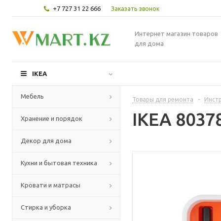
+7 727 31 22 666
Заказать звонок
Интернет магазин товаров
для дома
IKEA
Мебель
Товары для ремонта
-
Инст
IKEA 8037
Хранение и порядок
Декор для дома
Кухни и бытовая техника
Кровати и матрасы
Стирка и уборка