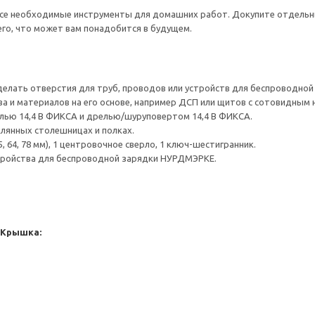
все необходимые инструменты для домашних работ. Докупите отдельны
го, что может вам понадобится в будущем.
делать отверстия для труб, проводов или устройств для беспроводной
а и материалов на его основе, например ДСП или щитов с сотовидным 
лью 14,4 В ФИКСА и дрелью/шуруповертом 14,4 В ФИКСА.
клянных столешницах и полках.
, 64, 78 мм), 1 центровочное сверло, 1 ключ-шестигранник.
тройства для беспроводной зарядки НУРДМЭРКЕ.
 Крышка: