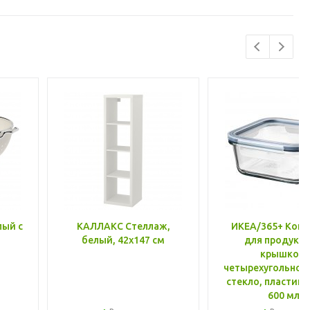
лый с
КАЛЛАКС Стеллаж,
ИКЕА/365+ Конт
белый, 42x147 см
для продукто
крышкой,
четырехугольной
стекло, пластик 
600 мл