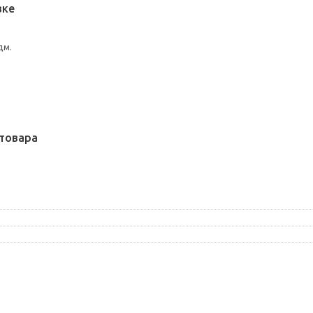
вке
дм.
товара