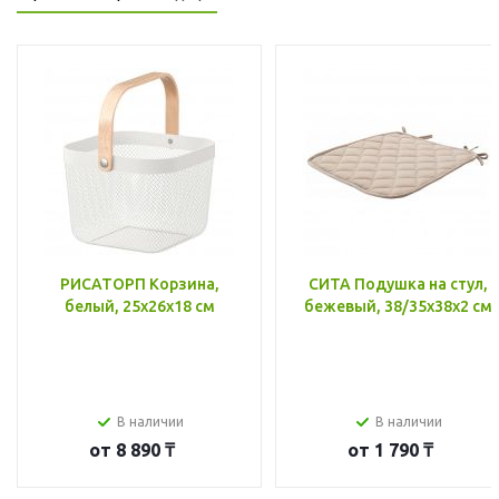
РИСАТОРП Корзина,
СИТА Подушка на стул,
белый, 25x26x18 см
бежевый, 38/35x38x2 см
В наличии
В наличии
от
8 890 ₸
от
1 790 ₸