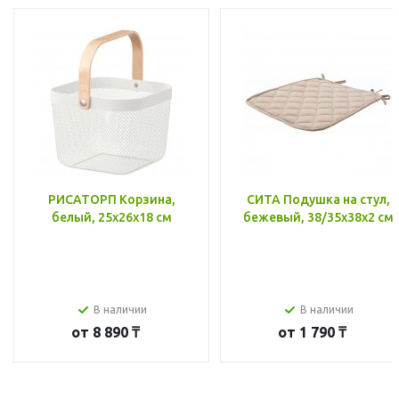
РИСАТОРП Корзина,
СИТА Подушка на стул,
белый, 25x26x18 см
бежевый, 38/35x38x2 см
В наличии
В наличии
от
8 890 ₸
от
1 790 ₸