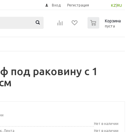
Вход
Регистрация
KZ
|
RU
0
Корзина
пуста
 под раковину с 1
 см
ии
а
Нет в наличии
к, Лента
Нет в наличии