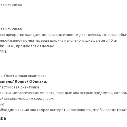
а или слева.
а или слева.
ны прекрасно вмещает все принадлежности для гигиены, которые обы
ькой ванной комнаты, ведь ширина напольного шкафа всего 40 см.
ФИСКОН, продаются отдельно.
ЛЕН.
а, Пластиковая окантовка
анель/ Полка/ Обвязка:
ластиковая окантовка
рошки, металлические мочалки, твердые или острые предметы, которы
ой мягким моющим средством.
ью.
обходимо как можно скорее вытереть поверхность, чтобы предотврати
вке