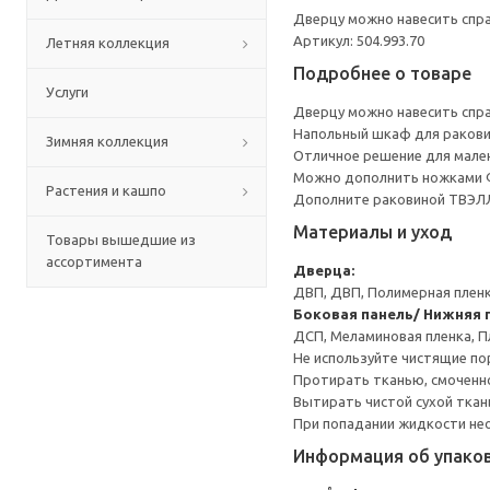
Дверцу можно навесить справ
Артикул: 504.993.70
Летняя коллекция
Подробнее о товаре
Услуги
Дверцу можно навесить справ
Напольный шкаф для ракови
Зимняя коллекция
Отличное решение для мален
Можно дополнить ножками 
Растения и кашпо
Дополните раковиной ТВЭЛ
Материалы и уход
Товары вышедшие из
ассортимента
Дверца:
ДВП, ДВП, Полимерная пленк
Боковая панель/ Нижняя п
ДСП, Меламиновая пленка, П
Не используйте чистящие по
Протирать тканью, смоченн
Вытирать чистой сухой ткан
При попадании жидкости не
Информация об упако