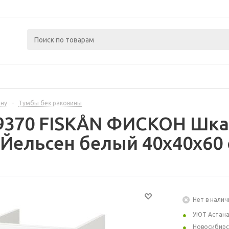
ину
-
Тумбы без раковины
9370 FISKÅN ФИСКОН Шкаф
 Йельсен белый 40x40x60
Нет в налич
УЮТ Астан
Новосибирс