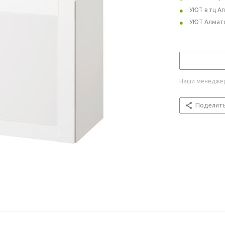
УЮТ в тц А
УЮТ Алмат
Наши менеджер
Поделит