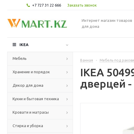
+7 727 31 22 666
Заказать звонок
Интернет магазин товаров
для дома
IKEA
Мебель
Ванная
-
Мебель под раков
IKEA 5049
Хранение и порядок
дверцей -
Декор для дома
Кухни и бытовая техника
Кровати и матрасы
Стирка и уборка