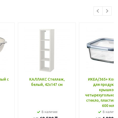
лый с
КАЛЛАКС Стеллаж,
ИКЕА/365+ Конт
белый, 42x147 см
для продукто
крышкой,
четырехугольной
стекло, пластик 
600 мл
В наличии
В наличи