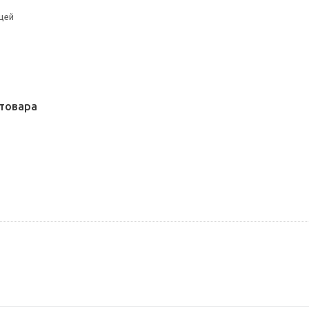
цей
товара