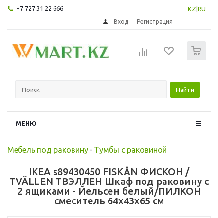
+7 727 31 22 666
KZ
|
RU
Вход
Регистрация
0
Найти
МЕНЮ
Мебель под раковину
-
Тумбы с раковиной
IKEA s89430450 FISKÅN ФИСКОН /
TVÄLLEN ТВЭЛЛЕН Шкаф под раковину с
2 ящиками - Йельсен белый/ПИЛКОН
смеситель 64x43x65 см