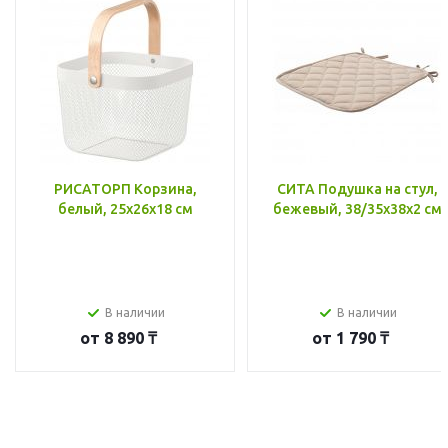
РИСАТОРП Корзина,
СИТА Подушка на стул,
белый, 25x26x18 см
бежевый, 38/35x38x2 см
В наличии
В наличии
от
8 890 ₸
от
1 790 ₸