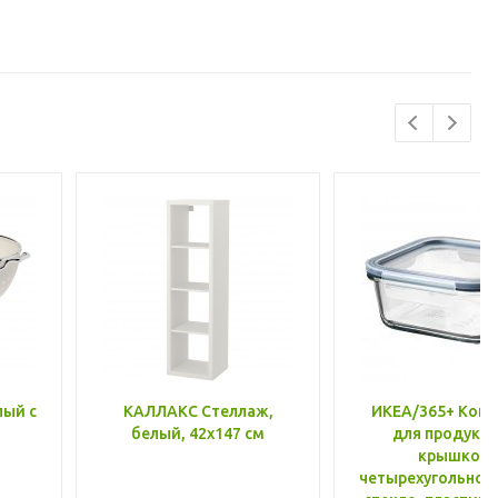
лый с
КАЛЛАКС Стеллаж,
ИКЕА/365+ Конт
белый, 42x147 см
для продукто
крышкой,
четырехугольной