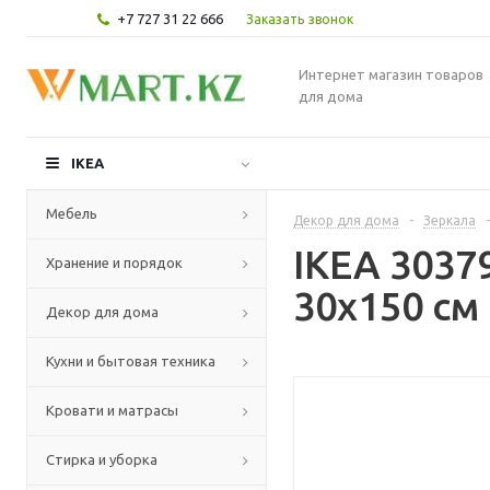
+7 727 31 22 666
Заказать звонок
Интернет магазин товаров
для дома
IKEA
Мебель
Декор для дома
-
Зеркала
-
IKEA 3037
Хранение и порядок
30x150 см
Декор для дома
Кухни и бытовая техника
Кровати и матрасы
Стирка и уборка