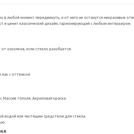
о в любой момент передвинуть, и от него не останутся некрасивые отв
ст и ценит классический дизайн, гармонирующий с любым интерьером.
от осколков, если стекло разобьется.
 лак с оттенком
, Массив тополя, Акриловая краска
й водой или чистящим средством для стекла.
ью.
вке