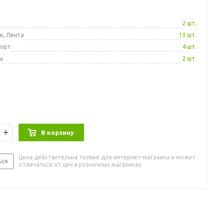
а
2 шт.
к, Лента
13 шт.
порт
4 шт.
ы
2 шт.
В корзину
Цена действительна только для интернет-магазина и может
ься
отличаться от цен в розничных магазинах