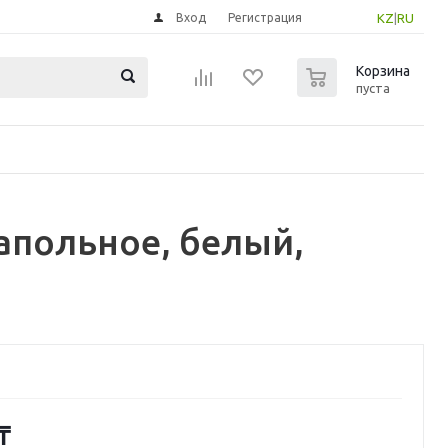
Вход
Регистрация
KZ
|
RU
0
Корзина
пуста
апольное, белый,
₸