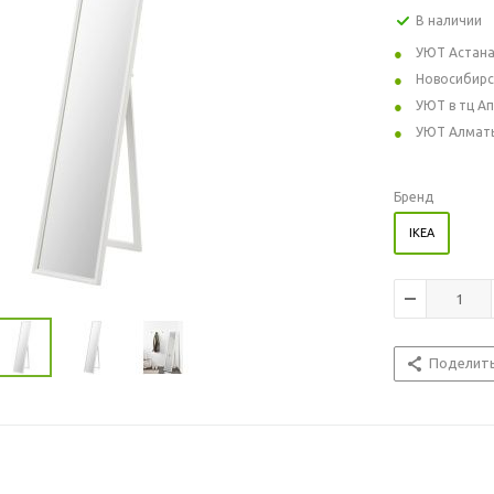
В наличии
УЮТ Астан
Новосибирс
УЮТ в тц А
УЮТ Алмат
Бренд
IKEA
Поделит