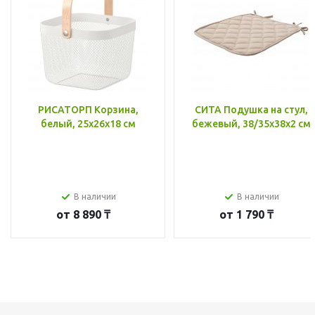
РИСАТОРП Корзина,
СИТА Подушка на стул,
белый, 25x26x18 см
бежевый, 38/35x38x2 см
В наличии
В наличии
от
8 890 ₸
от
1 790 ₸