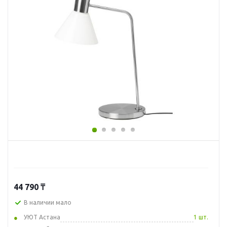
44 790
₸
В наличии мало
УЮТ Астана
1 шт.