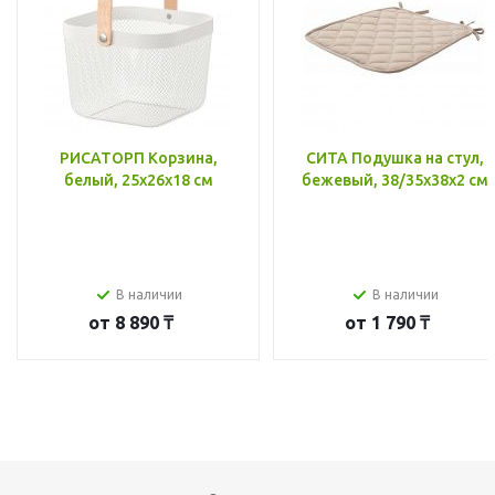
РИСАТОРП Корзина,
СИТА Подушка на стул,
белый, 25x26x18 см
бежевый, 38/35x38x2 см
В наличии
В наличии
от
8 890 ₸
от
1 790 ₸